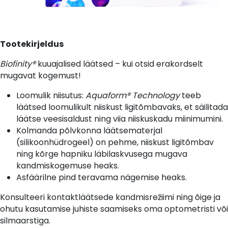
Tootekirjeldus
Biofinity®
kuuajalised läätsed – kui otsid erakordselt
mugavat kogemust!
Loomulik niisutus:
Aquaform® Technology
teeb
läätsed loomulikult niiskust ligitõmbavaks, et säilitada
läätse veesisaldust ning viia niiskuskadu miinimumini.
Kolmanda põlvkonna läätsematerjal
(silikoonhüdrogeel) on pehme, niiskust ligitõmbav
ning kõrge hapniku läbilaskvusega mugava
kandmiskogemuse heaks.
Asfäärilne pind teravama nägemise heaks.
Konsulteeri kontaktläätsede kandmisrežiimi ning õige ja
ohutu kasutamise juhiste saamiseks oma optometristi või
silmaarstiga.