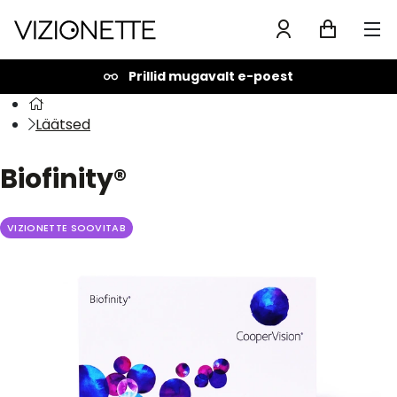
Prillid mugavalt e-poest
Läätsed
Biofinity®
VIZIONETTE SOOVITAB