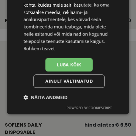
kohta, kuidas meie saiti kasutate, ka oma
sotsiaalse meedia, reklaami- ja
analüüsipartneritele, kes võivad seda
PRECISION1®
hind alates € 13.10
kombineerida muu teabega, mida olete
neile esitanud või mida nad on kogunud
teiepoolse teenuste kasutamise käigus.
Rohkem teavet
LUBA KÕIK
AINULT VÄLTIMATUD
NÄITA ANDMEID
POWERED BY COOKIESCRIPT
Vajalik
Statistika
Turustamine
SOFLENS DAILY
hind alates € 6.50
DISPOSABLE
Eelistused