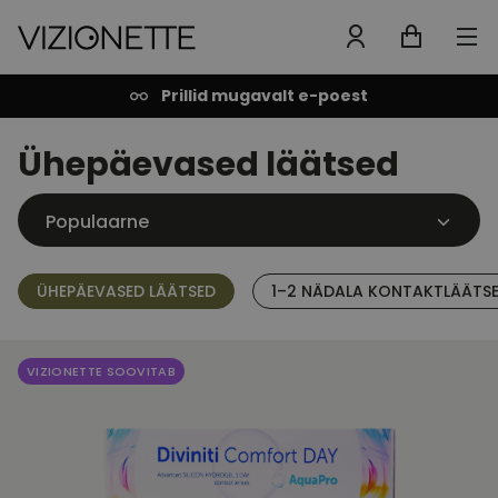
Prillid mugavalt e-poest
Ühepäevased läätsed
ÜHEPÄEVASED LÄÄTSED
1–2 NÄDALA KONTAKTLÄÄTS
VIZIONETTE SOOVITAB