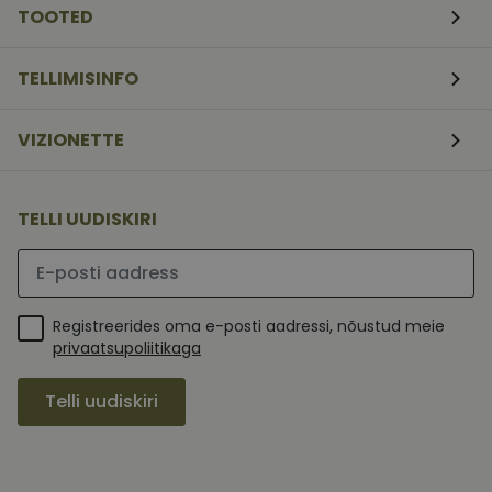
küpsiseid.
TOOTED
_fbp
2 kuud
Facebook
Meta Platform
4
kasutab seda
Inc.
nädalat
reklaamitoodete
.vizionette.ee
TELLIMISINFO
seeria
edastamiseks,
näiteks reaalajas
pakkumisi
VIZIONETTE
pakkumine
kolmandatelt
osapooltelt
TELLI UUDISKIRI
Palun sisesta e-posti aadress
Registreerides oma e-posti aadressi, nõustud meie
privaatsupoliitikaga
Telli uudiskiri