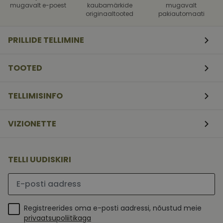
mugavalt e-poest
kaubamärkide
mugavalt
originaaltooted
pakiautomaati
PRILLIDE TELLIMINE
TOOTED
TELLIMISINFO
VIZIONETTE
TELLI UUDISKIRI
Palun sisesta e-posti aadress
Registreerides oma e-posti aadressi, nõustud meie
privaatsupoliitikaga