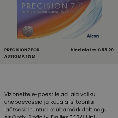
PRECISION7 FOR
hind alates € 58.20
ASTIGMATISM
Vizionette e-poest leiad laia valiku
ühepäevaseid ja kuuajalisi toorilisi
läätsesid tuntud kaubamärkidelt nagu
Air Optix, Biofinity, Dailies TOTAL1 jpt.