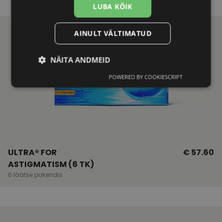
LUBA KÕIK
AINULT VÄLTIMATUD
NÄITA ANDMEID
POWERED BY COOKIESCRIPT
Vajalik
Statistika
Turustamine
Eelistused
ULTRA® FOR
€ 57.60
ASTIGMATISM (6 TK)
6 läätse pakendis
Vajalik
Statistika
Turustamine
Eelistused
Vajalikud küpsised aitavad parandada kodulehe