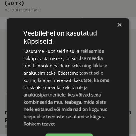
(60 TK)
60 läätse pakendis
×
Veebilehel on kasutatud
küpsiseid.
Kasutame küpsiseid sisu ja reklaamide
isikupärastamiseks, sotsiaalse meedia
funktsioonide pakkumiseks ning liikluse
analüüsimiseks. Edastame teavet selle
kohta, kuidas meie saiti kasutate, ka oma
sotsiaalse meedia, reklaami- ja
analüüsipartneritele, kes võivad seda
kombineerida muu teabega, mida olete
neile esitanud või mida nad on kogunud
DAILIES® AQUACOMFORT
€ 51.00
teiepoolse teenuste kasutamise käigus.
PLUS® TORIC (60 TK)
Rohkem teavet
60 läätse pakendis