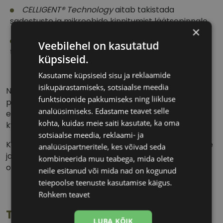
CELLIGENT® Technology
aitab takistada
sadestuste ja mikroobide kinnitumist läätsepinnale.
×
1. klassi UV-kaitse on üks kõrgemaid võrreldes
Veebilehel on kasutatud
teiste kuuajaliste läätsedega.
küpsiseid.
Kasutame küpsiseid sisu ja reklaamide
isikupärastamiseks, sotsiaalse meedia
NB! UV-kaitsega kontaktläätsed ei asenda
funktsioonide pakkumiseks ning liikluse
päikeseprille, kuna kontaktlääts ei kata kogu silma
analüüsimiseks. Edastame teavet selle
ega silmade ümbrust. Kaitse silmi UV-kiirguse eest
kohta, kuidas meie saiti kasutate, ka oma
kvaliteetsete päikeseprillidega.
sotsiaalse meedia, reklaami- ja
Konsulteeri kontaktläätsede kandmisrežiimi ning õige
analüüsipartneritele, kes võivad seda
ja ohutu kasutamise juhiste saamiseks oma
kombineerida muu teabega, mida olete
optometristi või silmaarstiga.
neile esitanud või mida nad on kogunud
teiepoolse teenuste kasutamise käigus.
Rohkem teavet
Toote info
LUBA KÕIK