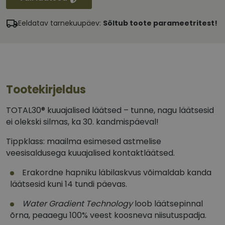
Eeldatav tarnekuupäev:
Sõltub toote parameetritest!
Tootekirjeldus
TOTAL30® kuuajalised läätsed – tunne, nagu läätsesid
ei olekski silmas, ka 30. kandmispäeval!
Tippklass: maailma esimesed astmelise
veesisaldusega kuuajalised kontaktläätsed.
Erakordne hapniku läbilaskvus võimaldab kanda
läätsesid kuni 14 tundi päevas.
Water Gradient Technology
loob läätsepinnal
õrna, peaaegu 100% veest koosneva niisutuspadja.