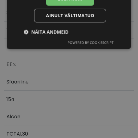
8.4
AINULT VÄLTIMATUD
14.2
NÄITA ANDMEID
POWERED BY COOKIESCRIPT
Vajalik
Statistika
Turustamine
Lehfilcon A
55%
Eelistused
Sfääriline
154
Vajalik
Statistika
Turustamine
Alcon
Eelistused
Vajalikud küpsised aitavad parandada kodulehe
TOTAL30
kasutamismugavust, võimaldades põhifunktsioone