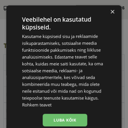
Laos
Eeldatav tarnekuupäev:
neljapäev 13. august 2026
×
Veebilehel on kasutatud
küpsiseid.
Kasutame küpsiseid sisu ja reklaamide
isikupärastamiseks, sotsiaalse meedia
Toote info
funktsioonide pakkumiseks ning liikluse
analüüsimiseks. Edastame teavet selle
A-Z
kohta, kuidas meie saiti kasutate, ka oma
sotsiaalse meedia, reklaami- ja
analüüsipartneritele, kes võivad seda
matt grey
kombineerida muu teabega, mida olete
neile esitanud või mida nad on kogunud
Plast
teiepoolse teenuste kasutamise käigus.
Rohkem teavet
Nurgeline
LUBA KÕIK
Meestele