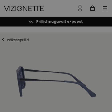
Prillid mugavalt e-poest
Päikeseprillid