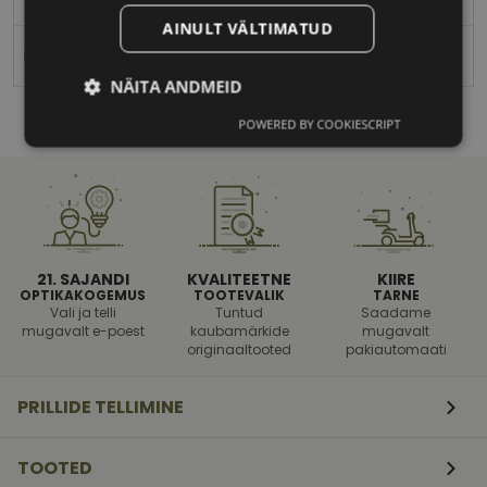
AINULT VÄLTIMATUD
Polariseeritud
NÄITA ANDMEID
POWERED BY COOKIESCRIPT
Vajalik
Statistika
Turustamine
Eelistused
21. SAJANDI
KVALITEETNE
KIIRE
OPTIKAKOGEMUS
TOOTEVALIK
TARNE
Vali ja telli
Tuntud
Saadame
mugavalt e-poest
kaubamärkide
mugavalt
originaaltooted
pakiautomaati
Vajalik
Statistika
Turustamine
Eelistused
PRILLIDE TELLIMINE
Vajalikud küpsised aitavad parandada kodulehe
kasutamismugavust, võimaldades põhifunktsioone
TOOTED
nagu lehtedel navigeerimine ja juurdepääsu saidi