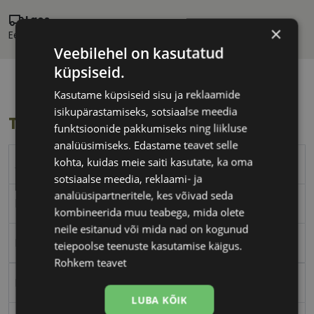
Laos
×
Eeldatav tarnekuupäev:
kolmapäev 12. august 2026
Veebilehel on kasutatud
küpsiseid.
Kasutame küpsiseid sisu ja reklaamide
isikupärastamiseks, sotsiaalse meedia
Toote info
funktsioonide pakkumiseks ning liikluse
analüüsimiseks. Edastame teavet selle
kohta, kuidas meie saiti kasutate, ka oma
A-Z
sotsiaalse meedia, reklaami- ja
analüüsipartneritele, kes võivad seda
brown
kombineerida muu teabega, mida olete
neile esitanud või mida nad on kogunud
Plast
teiepoolse teenuste kasutamise käigus.
Rohkem teavet
Nurgeline
LUBA KÕIK