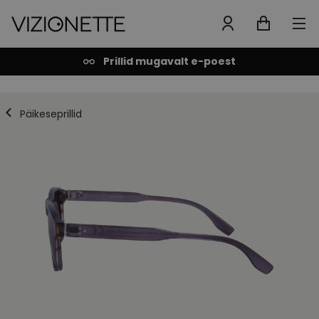
Prillid mugavalt e-poest
Päikeseprillid