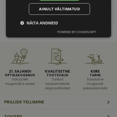
Meestele
AINULT VÄLTIMATUD
Polariseeritud
NÄITA ANDMEID
POWERED BY COOKIESCRIPT
Vajalik
Statistika
Turustamine
Eelistused
21. SAJANDI
KVALITEETNE
KIIRE
OPTIKAKOGEMUS
TOOTEVALIK
TARNE
Vali ja telli
Tuntud
Saadame
mugavalt e-poest
kaubamärkide
mugavalt
originaaltooted
pakiautomaati
Vajalik
Statistika
Turustamine
Eelistused
PRILLIDE TELLIMINE
Vajalikud küpsised aitavad parandada kodulehe
kasutamismugavust, võimaldades põhifunktsioone
TOOTED
nagu lehtedel navigeerimine ja juurdepääsu saidi