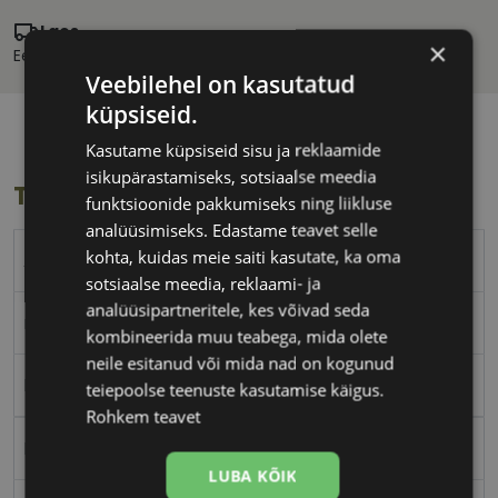
Laos
×
Eeldatav tarnekuupäev:
kolmapäev 12. august 2026
Veebilehel on kasutatud
küpsiseid.
Kasutame küpsiseid sisu ja reklaamide
isikupärastamiseks, sotsiaalse meedia
Toote info
funktsioonide pakkumiseks ning liikluse
analüüsimiseks. Edastame teavet selle
kohta, kuidas meie saiti kasutate, ka oma
A-Z
sotsiaalse meedia, reklaami- ja
analüüsipartneritele, kes võivad seda
matt black
kombineerida muu teabega, mida olete
neile esitanud või mida nad on kogunud
Plast
teiepoolse teenuste kasutamise käigus.
Rohkem teavet
Nurgeline
LUBA KÕIK