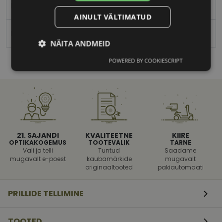
Meestele
AINULT VÄLTIMATUD
Polariseeritud
NÄITA ANDMEID
POWERED BY COOKIESCRIPT
Vajalik
Statistika
Turustamine
Eelistused
21. SAJANDI
KVALITEETNE
KIIRE
OPTIKAKOGEMUS
TOOTEVALIK
TARNE
Vali ja telli
Tuntud
Saadame
mugavalt e-poest
kaubamärkide
mugavalt
originaaltooted
pakiautomaati
Vajalik
Statistika
Turustamine
Eelistused
PRILLIDE TELLIMINE
Vajalikud küpsised aitavad parandada kodulehe
kasutamismugavust, võimaldades põhifunktsioone
TOOTED
nagu lehtedel navigeerimine ja juurdepääsu saidi