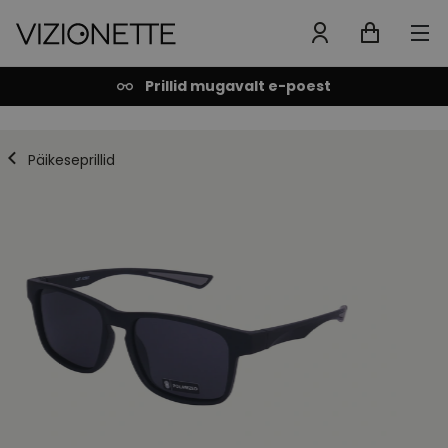
Prillid mugavalt e-poest
Päikeseprillid