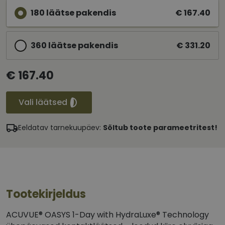
180 läätse pakendis
€ 167.40
360 läätse pakendis
€ 331.20
€ 167.40
Vali läätsed
Eeldatav tarnekuupäev:
Sõltub toote parameetritest!
Tootekirjeldus
ACUVUE® OASYS 1-Day with HydraLuxe® Technology