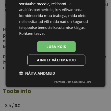
sotsiaalse meedia, reklaami- ja
iga päev paned silma uue läätsepaari, ei ole läätsesid
analüüsipartneritele, kes võivad seda
tarvis hooldada ega säilitada.
kombineerida muu teabega, mida olete
neile esitanud või mida nad on kogunud
teiepoolse teenuste kasutamise käigus.
NB! UV-kaitsega kontaktläätsed ei asenda
Rohkem teavet
päikeseprille, kuna kontaktlääts ei kata kogu silma
ega silmade ümbrust. Kaitse silmi UV-kiirguse eest
kvaliteetsete päikeseprillidega.
LUBA KÕIK
Konsulteeri kontaktläätsede kandmisrežiimi ning õige
AINULT VÄLTIMATUD
ja ohutu kasutamise juhiste saamiseks oma
optometristi või silmaarstiga.
NÄITA ANDMEID
POWERED BY COOKIESCRIPT
Vajalik
Statistika
Turustamine
Toote info
Eelistused
8.5 / 9.0