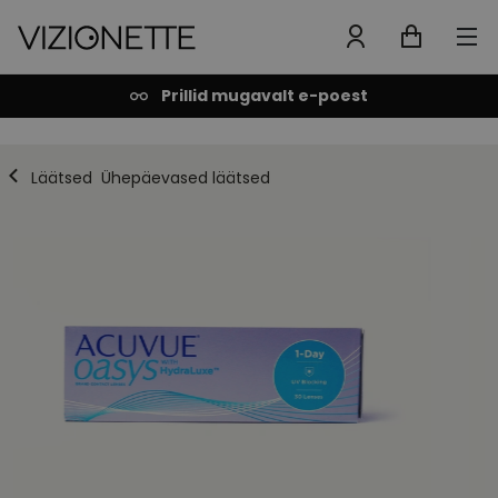
Prillid mugavalt e-poest
Läätsed
Ühepäevased läätsed