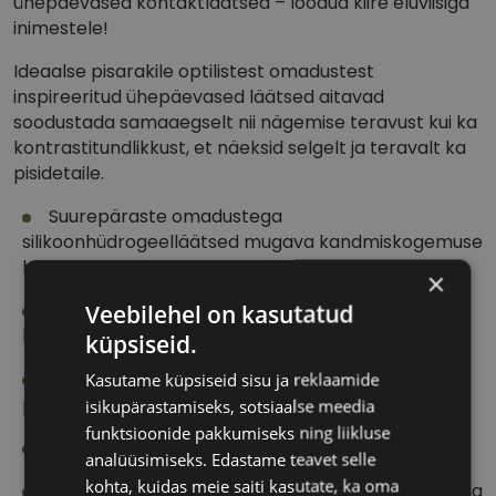
ühepäevased kontaktläätsed – loodud kiire eluviisiga
inimestele!
Ideaalse pisarakile optilistest omadustest
inspireeritud ühepäevased läätsed aitavad
soodustada samaaegselt nii nägemise teravust kui ka
kontrastitundlikkust, et näeksid selgelt ja teravalt ka
pisidetaile.
Suurepäraste omadustega
silikoonhüdrogeelläätsed mugava kandmiskogemuse
heaks.
×
HydraLuxe® tehnoloogiaga disain imiteerib
Veebilehel on kasutatud
loomulike pisarate omadusi.
küpsiseid.
Madal hõõrdetegur muudab läätsed silmas
Kasutame küpsiseid sisu ja reklaamide
peaaegu märkamatuks.
isikupärastamiseks, sotsiaalse meedia
funktsioonide pakkumiseks ning liikluse
Kõrge UV-kaitse.
analüüsimiseks. Edastame teavet selle
kohta, kuidas meie saiti kasutate, ka oma
Ühepäevased läätsed: kõige mugavam valik! Kuna