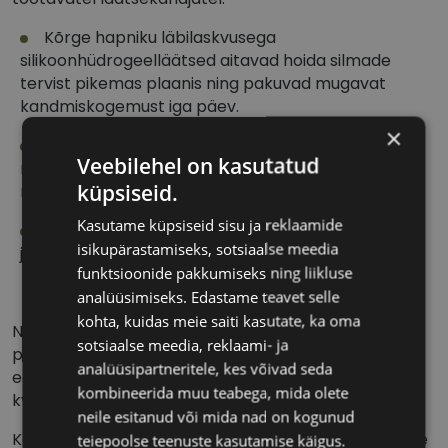
Kõrge hapniku läbilaskvusega
silikoonhüdrogeelläätsed aitavad hoida silmade
tervist pikemas plaanis ning pakuvad mugavat
kandmiskogemust iga päev.
×
HYDRACLEAR® PLUS tehnoloogia pisarasarnased
Veebilehel on kasutatud
molekulid (PVP) imiteerivad loomuliku pisarakile
küpsiseid.
niiskust, et aidata toetada stabiilset pisarakilet.
Kasutame küpsiseid sisu ja reklaamide
Aitavad blokeerida enam kui 96% UVA-kiirgusest
isikupärastamiseks, sotsiaalse meedia
ja enam kui 99% UVB-kiirgusest.
funktsioonide pakkumiseks ning liikluse
analüüsimiseks. Edastame teavet selle
kohta, kuidas meie saiti kasutate, ka oma
NB! UV-kaitsega kontaktläätsed ei asenda
sotsiaalse meedia, reklaami- ja
päikeseprille, kuna kontaktlääts ei kata kogu silma
analüüsipartneritele, kes võivad seda
ega silmade ümbrust. Kaitse silmi UV-kiirguse eest
kombineerida muu teabega, mida olete
kvaliteetsete päikeseprillidega.
neile esitanud või mida nad on kogunud
Konsulteeri kontaktläätsede kandmisrežiimi ning õige
teiepoolse teenuste kasutamise käigus.