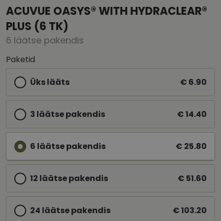
ACUVUE OASYS® WITH HYDRACLEAR®
PLUS (6 TK)
6 läätse pakendis
Paketid
Üks lääts
€ 6.90
3 läätse pakendis
€ 14.40
6 läätse pakendis
€ 25.80
12 läätse pakendis
€ 51.60
24 läätse pakendis
€ 103.20