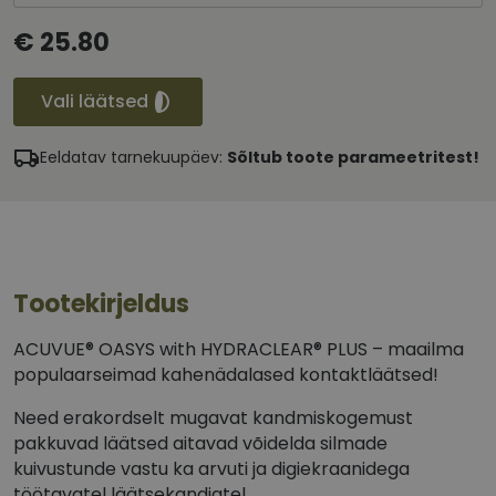
€ 25.80
Vali läätsed
Eeldatav tarnekuupäev:
Sõltub toote parameetritest!
Tootekirjeldus
ACUVUE® OASYS with HYDRACLEAR® PLUS – maailma
populaarseimad kahenädalased kontaktläätsed!
Need erakordselt mugavat kandmiskogemust
pakkuvad läätsed aitavad võidelda silmade
kuivustunde vastu ka arvuti ja digiekraanidega
töötavatel läätsekandjatel.