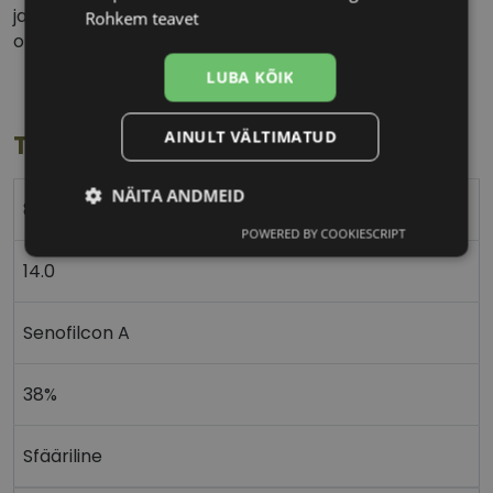
ja ohutu kasutamise juhiste saamiseks oma
Rohkem teavet
optometristi või silmaarstiga.
LUBA KÕIK
AINULT VÄLTIMATUD
Toote info
NÄITA ANDMEID
8.4 / 8.8
POWERED BY COOKIESCRIPT
Vajalik
Statistika
Turustamine
14.0
Eelistused
Senofilcon A
38%
Sfääriline
Vajalik
Statistika
Turustamine