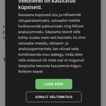
Veebilehel on kasutatud
läätsepinda niisutatuna kogu päeva jooksul.
küpsiseid.
Kõrge hapniku läbilaskvusega läätsematerjal
Kasutame küpsiseid sisu ja reklaamide
(silikoonhüdrogeel).
isikupärastamiseks, sotsiaalse meedia
funktsioonide pakkumiseks ning liikluse
Konsulteeri kontaktläätsede kandmisrežiimi ning õige
analüüsimiseks. Edastame teavet selle
ja ohutu kasutamise juhiste saamiseks oma
kohta, kuidas meie saiti kasutate, ka oma
optometristi või silmaarstiga.
sotsiaalse meedia, reklaami- ja
analüüsipartneritele, kes võivad seda
kombineerida muu teabega, mida olete
Toote info
neile esitanud või mida nad on kogunud
teiepoolse teenuste kasutamise käigus.
Rohkem teavet
8.6
LUBA KÕIK
14.2
AINULT VÄLTIMATUD
Lotrafilcon B