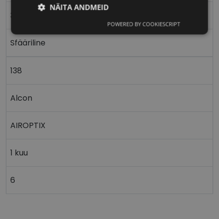
NÄITA ANDMEID
33%
POWERED BY COOKIESCRIPT
Vajalik
Statistika
Turustamine
Sfääriline
Eelistused
138
Alcon
AIROPTIX
Vajalik
Statistika
Turustamine
Eelistused
1 kuu
Vajalikud küpsised aitavad parandada kodulehe
kasutamismugavust, võimaldades põhifunktsioone
6
nagu lehtedel navigeerimine ja juurdepääsu saidi
kaitstud aladele. Koduleht ei tööta ilma nende
küpsisteta korralikult.
shipping_country
vizionette.ee
1 aasta