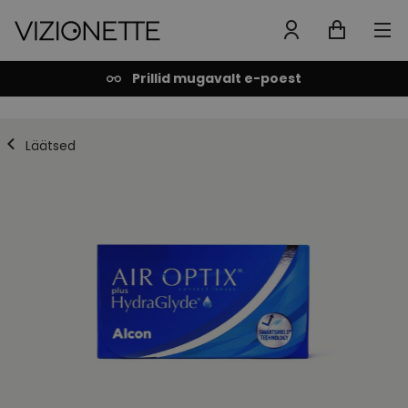
Prillid mugavalt e-poest
Läätsed