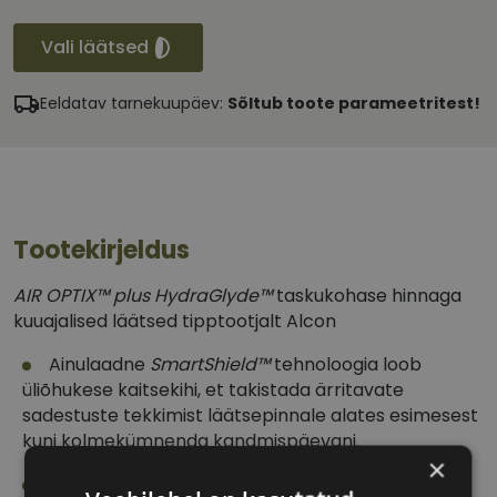
Vali läätsed
Eeldatav tarnekuupäev:
Sõltub toote parameetritest!
Tootekirjeldus
AIR OPTIX™ plus HydraGlyde™
taskukohase hinnaga
kuuajalised läätsed tipptootjalt Alcon
Ainulaadne
SmartShield™
tehnoloogia loob
üliõhukese kaitsekihi, et takistada ärritavate
sadestuste tekkimist läätsepinnale alates esimesest
kuni kolmekümnenda kandmispäevani.
×
HydraGlyde™ Moisture Matrix
aitab hoida