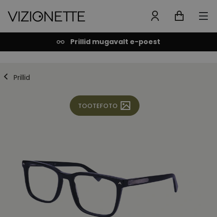
Prillid mugavalt e-poest
Prillid
TOOTEFOTO