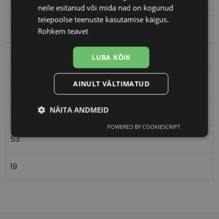
M
neile esitanud või mida nad on kogunud
teiepoolse teenuste kasutamise käigus.
black
Rohkem teavet
Plast
LUBA KÕIK
AINULT VÄLTIMATUD
Nurgeline
NÄITA ANDMEID
Meestele
POWERED BY COOKIESCRIPT
Vajalik
Statistika
Turustamine
53
19
Eelistused