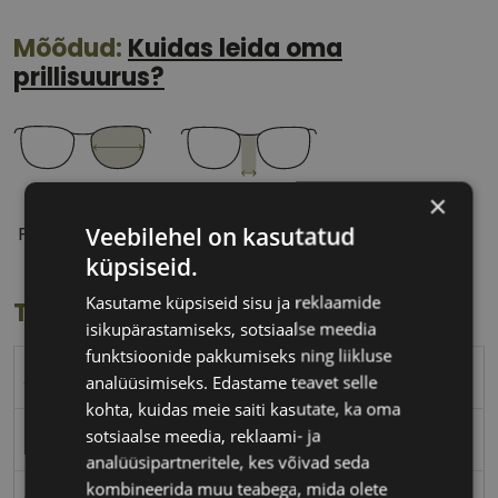
Mõõdud:
Kuidas leida oma
prillisuurus?
×
53 mm
19 mm
Veebilehel on kasutatud
Prilliläätse laius
Ninavahe laius
(mm)
(mm)
küpsiseid.
Kasutame küpsiseid sisu ja reklaamide
Toote info
isikupärastamiseks, sotsiaalse meedia
funktsioonide pakkumiseks ning liikluse
AVANGLION
analüüsimiseks. Edastame teavet selle
kohta, kuidas meie saiti kasutate, ka oma
sotsiaalse meedia, reklaami- ja
53-19
analüüsipartneritele, kes võivad seda
kombineerida muu teabega, mida olete