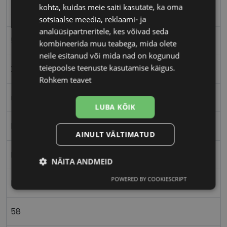
kohta, kuidas meie saiti kasutate, ka oma
AVANGLION
sotsiaalse meedia, reklaami- ja
analüüsipartneritele, kes võivad seda
58-18
kombineerida muu teabega, mida olete
neile esitanud või mida nad on kogunud
teiepoolse teenuste kasutamise käigus.
XL
Rohkem teavet
matt black
LUBA KÕIK
Plast
AINULT VÄLTIMATUD
Nurgeline
NÄITA ANDMEID
POWERED BY COOKIESCRIPT
Meestele
Vajalik
Statistika
Turustamine
58
Eelistused