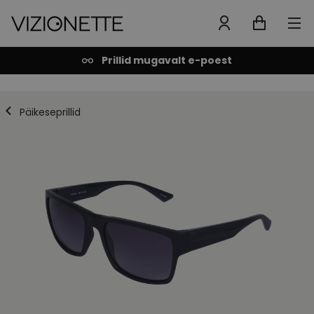
Prillid mugavalt e-poest
Päikeseprillid