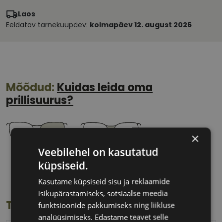
Laos
Eeldatav tarnekuupäev:
kolmapäev 12. august 2026
Mõõdud:
Kuidas leida oma
prillisuurus?
×
Veebilehel on kasutatud
58 mm
18 mm
küpsiseid.
Klaasi laius
Ninavahe laius
(mm)
(mm)
Kasutame küpsiseid sisu ja reklaamide
isikupärastamiseks, sotsiaalse meedia
Toote info
funktsioonide pakkumiseks ning liikluse
analüüsimiseks. Edastame teavet selle