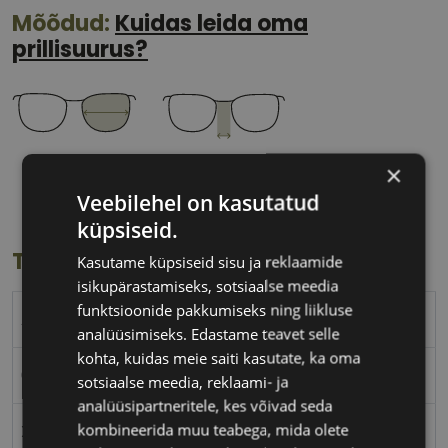
Mõõdud:
Kuidas leida oma
prillisuurus?
61 mm
17 mm
×
Klaasi laius
Ninavahe laius
Veebilehel on kasutatud
(mm)
(mm)
küpsiseid.
Toote info
Kasutame küpsiseid sisu ja reklaamide
isikupärastamiseks, sotsiaalse meedia
funktsioonide pakkumiseks ning liikluse
AVANGLION
analüüsimiseks. Edastame teavet selle
kohta, kuidas meie saiti kasutate, ka oma
61-17
sotsiaalse meedia, reklaami- ja
analüüsipartneritele, kes võivad seda
kombineerida muu teabega, mida olete
XL