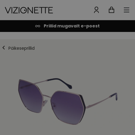
Prillid mugavalt e-poest
Päikeseprillid