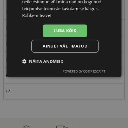
neile esitanud või mida nad on kogunud
teiepoolse teenuste kasutamise käigus.
ro gold/bl
Rohkem teavet
Metall
LUBA KÕIK
Ristkülik
AINULT VÄLTIMATUD
Naistele
NÄITA ANDMEID
POWERED BY COOKIESCRIPT
Vajalik
Statistika
Turustamine
61
17
Eelistused