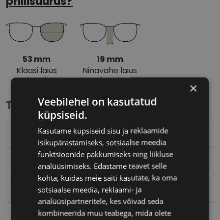
prillisuurus?
53 mm
19 mm
Klaasi laius
Ninavahe laius
(mm)
(mm)
×
Veebilehel on kasutatud
Toote info
küpsiseid.
Kasutame küpsiseid sisu ja reklaamide
BENETTON
isikupärastamiseks, sotsiaalse meedia
funktsioonide pakkumiseks ning liikluse
53-19
analüüsimiseks. Edastame teavet selle
kohta, kuidas meie saiti kasutate, ka oma
M
sotsiaalse meedia, reklaami- ja
analüüsipartneritele, kes võivad seda
kombineerida muu teabega, mida olete
brown