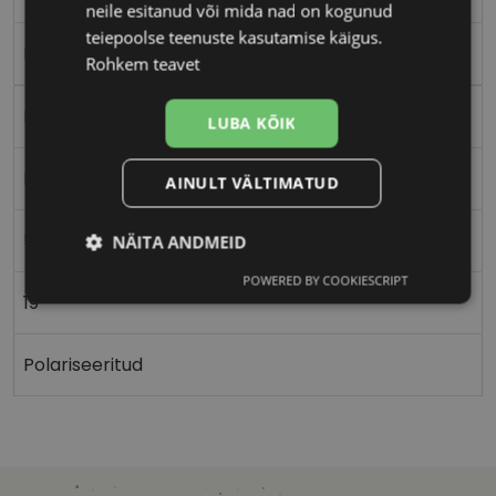
neile esitanud või mida nad on kogunud
teiepoolse teenuste kasutamise käigus.
Plast
Rohkem teavet
Ristkülik
LUBA KÕIK
Naistele
AINULT VÄLTIMATUD
53
NÄITA ANDMEID
POWERED BY COOKIESCRIPT
Vajalik
Statistika
Turustamine
19
Polariseeritud
Eelistused