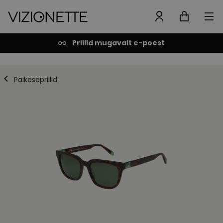
Prillid mugavalt e-poest
Päikeseprillid