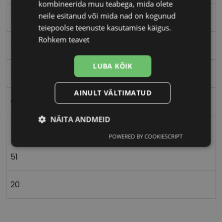
kombineerida muu teabega, mida olete
neile esitanud või mida nad on kogunud
M
teiepoolse teenuste kasutamise käigus.
Rohkem teavet
matt green
LUBA KÕIK
Metall
AINULT VÄLTIMATUD
Ovaalne/ümar
NÄITA ANDMEID
Meestele
POWERED BY COOKIESCRIPT
Vajalik
Statistika
Turustamine
51
Eelistused
20