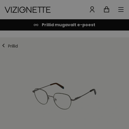
Prillid mugavalt e-poest
Prillid