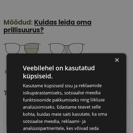
Mõõdud:
Kuidas leida oma
prillisuurus?
×
51 mm
20 mm
Veebilehel on kasutatud
Prilliläätse laius
Ninavahe laius
küpsiseid.
(mm)
(mm)
Kasutame küpsiseid sisu ja reklaamide
Toote info
isikupärastamiseks, sotsiaalse meedia
funktsioonide pakkumiseks ning liikluse
analüüsimiseks. Edastame teavet selle
BENETTON
kohta, kuidas meie saiti kasutate, ka oma
sotsiaalse meedia, reklaami- ja
51-20
analüüsipartneritele, kes võivad seda