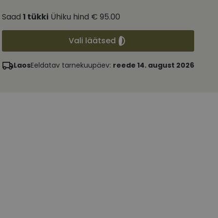
Saad
1
tükki
Ühiku hind
€ 95.00
Vali läätsed
Laos
Eeldatav tarnekuupäev:
reede 14. august 2026