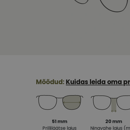
Mõõdud:
Kuidas leida oma pr
51 mm
20 mm
Prilliläätse laius
Ninavahe laius (