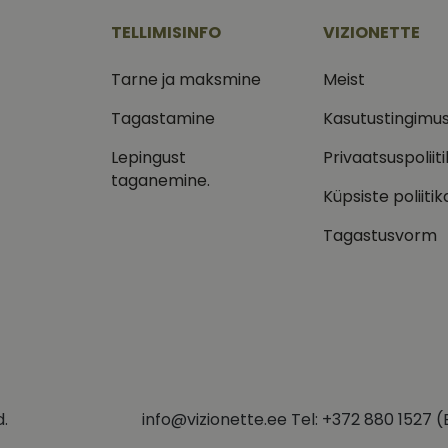
nädalat
kuu
kuidas lõppkasutaja veebisaiti kasutab, ja igasuguse reklaa
märkimisväärne värskendus Google'i sagedamini kasuta
onette.ee
.vizionette.ee
lõppkasutaja võis enne nimetatud veebisaidi külastamist nä
analüüsiteenusele. Seda küpsist kasutatakse ainulaadse
TELLIMISINFO
VIZIONETTE
eristamiseks, määrates kliendi identifikaatoriks juhusli
numbri. See on lisatud saidi igasse lehe päringusse ja 
1 aasta
Selle küpsise on seadistanud Doubleclick ja see annab teavet
le LLC
saitide analüüsi aruannete külastajate, seansside ja 
kuidas lõppkasutaja veebisaiti kasutab, ja igasuguse reklaa
leclick.net
Tarne ja maksmine
Meist
arvutamiseks.
lõppkasutaja võis enne nimetatud veebisaidi külastamist nä
.vizionette.ee
1 aasta 1
Google Analytics kasutab seda küpsist seansi oleku säil
15 minutit
Selle küpsise määrab DoubleClick (mille omanik on Google), 
le LLC
d
Tagastamine
Kasutustingimu
kuu
kas veebisaidi külastaja brauser toetab küpsiseid.
leclick.net
1 aasta 1
Jälgitakse, kui keegi klõpsab teie veebisaidile Klaviyo e-
Klaviyo Inc.
Lepingust
Privaatsuspoliit
2 kuud 4
Facebook kasutab seda reklaamitoodete seeria edastamiseks,
 Platform
kuu
vizionette.ee
nädalat
pakkumisi pakkumine kolmandatelt osapooltelt
taganemine.
onette.ee
Küpsiste poliitik
Tagastusvorm
d.
info@vizionette.ee Tel: +372 880 1527 (