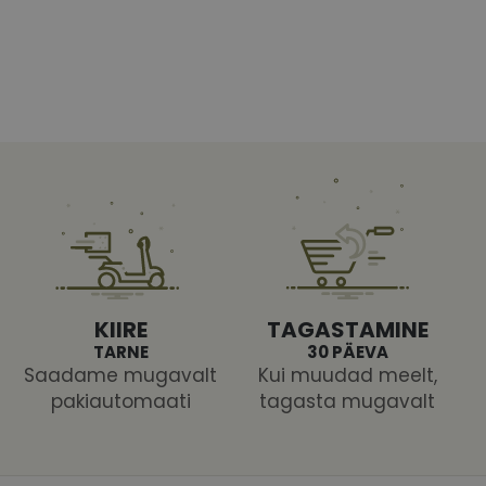
Vajalik
Statistika
Turustamine
Eelistused
aitavad parandada kodulehe kasutamismugavust, võimaldades põhifunktsioone nagu le
kaitstud aladele. Koduleht ei tööta ilma nende küpsisteta korralikult.
Pakkuja
/
Aegumine
Kirjeldus
Domeen
vizionette.ee
1 aasta
nt
11 kuud 4
Teenus Cookie-Script.com kasutab seda küpsist külas
CookieScript
nädalat
nõusoleku eelistuste meeldejätmiseks. See on vajalik
vizionette.ee
Script.com küpsiste bänner korralikult töötaks.
vizionette.ee
11 kuud 4
See küpsis on seotud Pythoni Django veebiarendusp
KIIRE
TAGASTAMINE
nädalat
loodud selleks, et kaitsta saiti teatud tüüpi tarkvar
TARNE
30 PÄEVA
veebivormidele.
Saadame mugavalt
Kui muudad meelt,
pakiautomaati
tagasta mugavalt
uja
Pakkuja
/
/
Aegumine
Aegumine
Kirjeldus
Kirjeldus
een
Domeen
2 kuud 4
1 aasta 1
Selle küpsise on seadistanud Doubleclick ja see annab teavet
See küpsise nimi on seotud Google Universal Analyticsi
le LLC
Google LLC