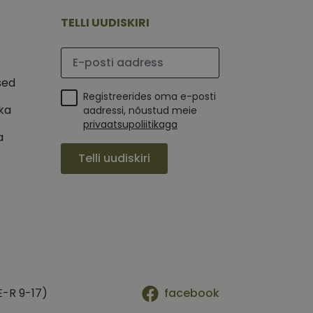
mi kohta, mida
tavale
ha.
te kasutajate
TELLI UUDISKIRI
kult genereeritud
seda kasutatakse
 selle kohta,
kampaaniate andmete
mi kohta, mida
Palun sisesta e-posti aadress
ha.
itamiseks.
et teha kindlaks,
sed
Registreerides oma e-posti
posti aadressi
ika
 näiteks reaalajas
aadressi, nõustud meie
privaatsupoliitikaga
a
Telli uudiskiri
E-R 9-17)
facebook