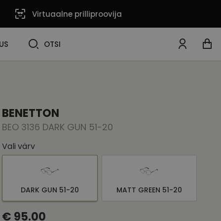
Virtuaalne prilliproovija
OTSI
US
OTSI
BENETTON
BEO 3136 DARK GUN 51-20
Vali värv
DARK GUN 51-20
MATT GREEN 51-20
€ 95.00