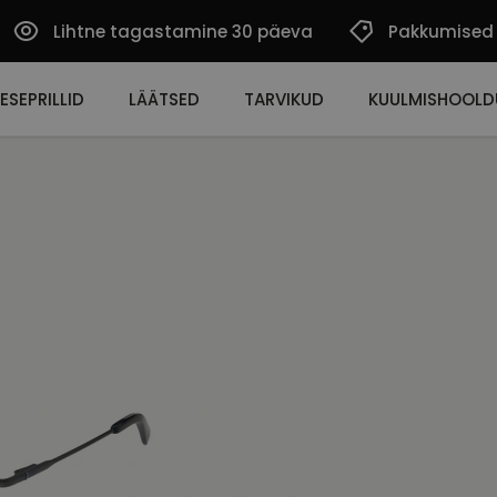
Lihtne tagastamine 30 päeva
Pakkumised
ESEPRILLID
LÄÄTSED
TARVIKUD
KUULMISHOOLD