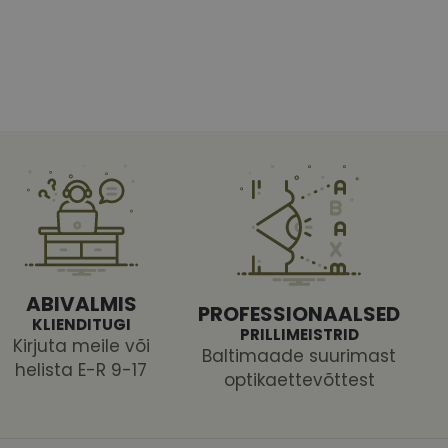
htedel navigeerimine
tajate küpsiste
 selleks, et Cookie-
latvormiga. See on
ABIVALMIS
PROFESSIONAALSED
arünnakute eest
KLIENDITUGI
PRILLIMEISTRID
Kirjuta meile või
Baltimaade suurimast
helista E-R 9-17
optikaettevõttest
 selle kohta,
ga - see on