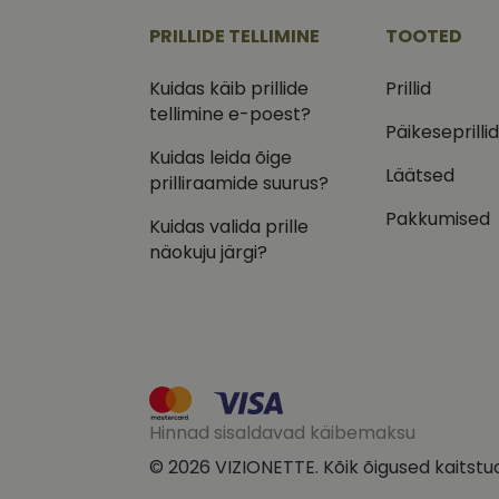
.vizi
PRILLIDE TELLIMINE
TOOTED
IDE
Goog
.doub
Kuidas käib prillide
Prillid
tellimine e-poest?
_ga_VQ82NFQ41G
test_cookie
Goog
Päikeseprilli
.doub
Kuidas leida õige
__kla_id
Läätsed
_fbp
Meta
prilliraamide suurus?
Inc.
.vizi
Pakkumised
Kuidas valida prille
näokuju järgi?
Hinnad sisaldavad käibemaksu
© 2026 VIZIONETTE. Kõik õigused kaitstu