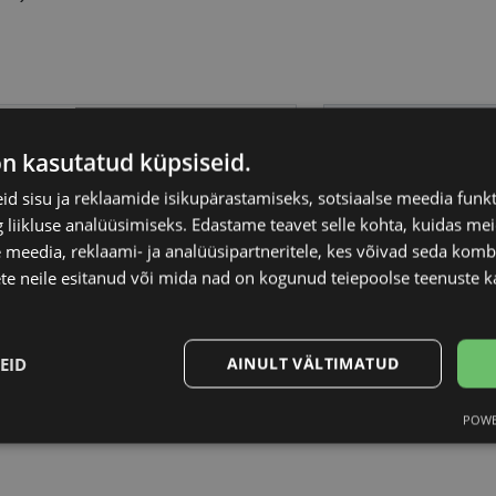
BENETTON
Raami materjal
on kasutatud küpsiseid.
1-20
Raami kuju
d sisu ja reklaamide isikupärastamiseks, sotsiaalse meedia funk
liikluse analüüsimiseks. Edastame teavet selle kohta, kuidas meie
 meedia, reklaami- ja analüüsipartneritele, kes võivad seda kom
M
Kliendirühm
te neile esitanud või mida nad on kogunud teiepoolse teenuste k
ark gun
Prilliläätse laius (m
EID
AINULT VÄLTIMATUD
Ninavahe laius (mm
POWE
Statistika
Turustamine