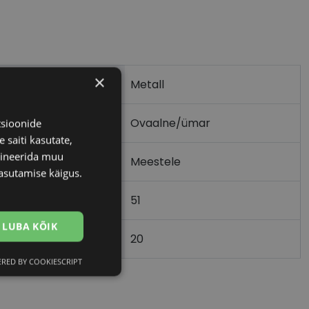
×
Metall
Ovaalne/ümar
tsioonide
 saiti kasutate,
bineerida muu
Meestele
asutamise käigus.
51
m)
LUBA KÕIK
20
)
RED BY COOKIESCRIPT
Eelistused