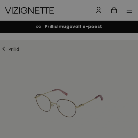
Prillid mugavalt e-poest
Prillid