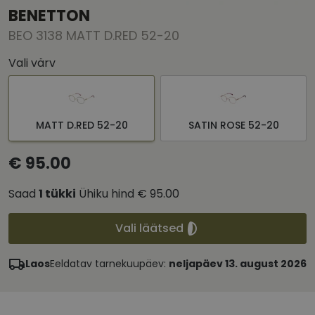
BENETTON
BEO 3138 MATT D.RED 52-20
Vali värv
MATT D.RED 52-20
SATIN ROSE 52-20
€ 95.00
Saad
1
tükki
Ühiku hind
€ 95.00
Vali läätsed
Laos
Eeldatav tarnekuupäev:
neljapäev 13. august 2026