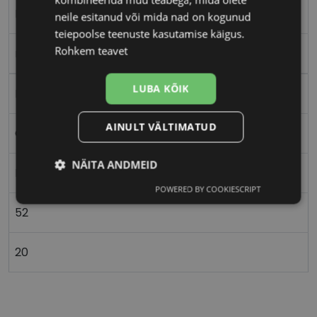
M
neile esitanud või mida nad on kogunud
teiepoolse teenuste kasutamise käigus.
Rohkem teavet
matt d.red
LUBA KÕIK
Metall
AINULT VÄLTIMATUD
Ovaalne/ümar
NÄITA ANDMEID
Naistele
POWERED BY COOKIESCRIPT
Vajalik
Statistika
Turustamine
52
Eelistused
20