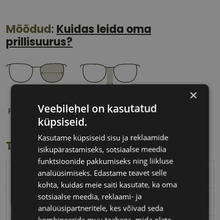
Mõõdud:
Kuidas leida oma
prillisuurus?
×
52 mm
20 mm
Veebilehel on kasutatud
Prilliläätse laius
Ninavahe laius
küpsiseid.
(mm)
(mm)
Kasutame küpsiseid sisu ja reklaamide
Toote info
isikupärastamiseks, sotsiaalse meedia
funktsioonide pakkumiseks ning liikluse
analüüsimiseks. Edastame teavet selle
BENETTON
kohta, kuidas meie saiti kasutate, ka oma
sotsiaalse meedia, reklaami- ja
52-20
analüüsipartneritele, kes võivad seda
kombineerida muu teabega, mida olete