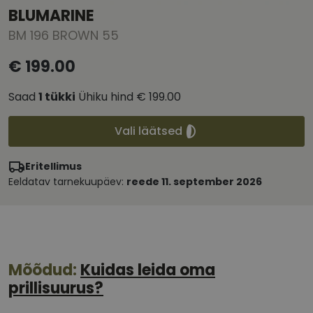
BLUMARINE
BM 196 BROWN 55
€ 199.00
Saad
1
tükki
Ühiku hind
€ 199.00
Vali läätsed
Eritellimus
Eeldatav tarnekuupäev:
reede 11. september 2026
Mõõdud:
Kuidas leida oma
prillisuurus?