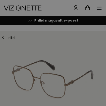
Prillid mugavalt e-poest
Prillid