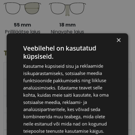
55 mm
18 mm
Prilliläätse laius
Ninavahe laius
×
(mm)
(mm)
Veebilehel on kasutatud
Toote info
küpsiseid.
Kasutame küpsiseid sisu ja reklaamide
BLUMARINE
isikupärastamiseks, sotsiaalse meedia
funktsioonide pakkumiseks ning liikluse
55-18
analüüsimiseks. Edastame teavet selle
kohta, kuidas meie saiti kasutate, ka oma
sotsiaalse meedia, reklaami- ja
M
analüüsipartneritele, kes võivad seda
kombineerida muu teabega, mida olete
brown
neile esitanud või mida nad on kogunud
teiepoolse teenuste kasutamise käigus.