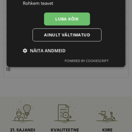
Metall
Rohkem teavet
LUBA KÕIK
Nurgeline
AINULT VÄLTIMATUD
Naistele
NÄITA ANDMEID
55
POWERED BY COOKIESCRIPT
Vajalik
Statistika
Turustamine
18
Eelistused
Vajalik
Statistika
Turustamine
21. SAJANDI
KVALITEETNE
KIIRE