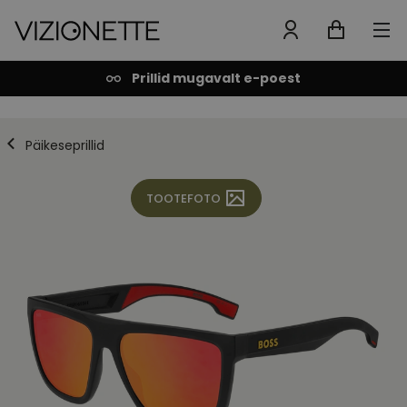
Prillid mugavalt e-poest
Päikeseprillid
TOOTEFOTO