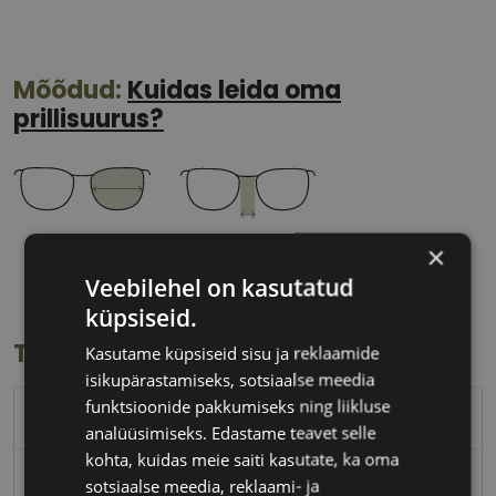
Mõõdud:
Kuidas leida oma
prillisuurus?
59 mm
18 mm
×
Klaasi laius
Ninavahe laius
Veebilehel on kasutatud
(mm)
(mm)
küpsiseid.
Toote info
Kasutame küpsiseid sisu ja reklaamide
isikupärastamiseks, sotsiaalse meedia
funktsioonide pakkumiseks ning liikluse
BOSS
analüüsimiseks. Edastame teavet selle
kohta, kuidas meie saiti kasutate, ka oma
59-18
sotsiaalse meedia, reklaami- ja