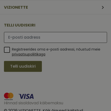
See on loodud se
kaitsta saiti tea
VIZIONETTE
tarkvararünnaku
veebivormidele.
TELLI UUDISKIRI
Palun sisesta e-posti aadress
_ga
1
See küpsise nimi
Google LLC
aasta
on seotud Google
.vizionette.ee
1
Universal
_gcl_au
2 kuud
Selle küpsise on
Google LLC
Registreerides oma e-posti aadressi, nõustud meie
kuu
Analyticsiga - see
4
seadistanud
.vizionette.ee
on
nädalat
Doubleclick ja
privaatsupoliitikaga
märkimisväärne
see annab
värskendus
teavet selle
Google'i
kohta, kuidas
Telli uudiskiri
sagedamini
lõppkasutaja
kasutatavale
veebisaiti
analüüsiteenusele.
kasutab, ja
Seda küpsist
igasuguse
kasutatakse
reklaami kohta,
ainulaadsete
mida
kasutajate
lõppkasutaja
eristamiseks,
võis enne
määrates kliendi
nimetatud
identifikaatoriks
veebisaidi
juhuslikult
külastamist
Hinnad sisaldavad käibemaksu
genereeritud
näha.
numbri. See on
© 2026 VIZIONETTE. Kõik õigused kaitstud.