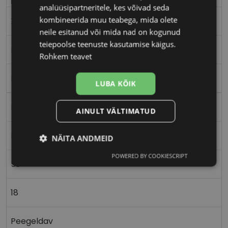
analüüsipartneritele, kes võivad seda
kombineerida muu teabega, mida olete
XL
neile esitanud või mida nad on kogunud
teiepoolse teenuste kasutamise käigus.
matt black
Rohkem teavet
Plast
LUBA KÕIK
Nurgeline
AINULT VÄLTIMATUD
Meestele
NÄITA ANDMEID
POWERED BY COOKIESCRIPT
Vajalik
Statistika
Turustamine
59
18
Eelistused
Peegeldav