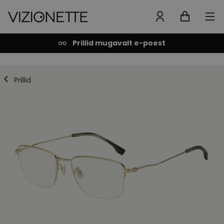
Prillid mugavalt e-poest
Prillid