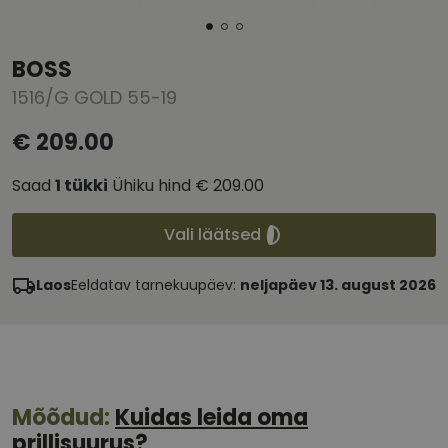
BOSS
1516/G GOLD 55-19
€ 209.00
Saad
1
tükki
Ühiku hind
€ 209.00
Vali läätsed
Laos
Eeldatav tarnekuupäev:
neljapäev 13. august 2026
Mõõdud:
Kuidas leida oma
prillisuurus?