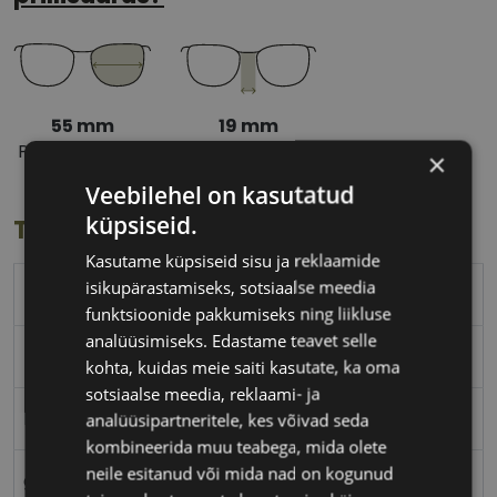
55 mm
19 mm
Prilliläätse laius
Ninavahe laius
×
(mm)
(mm)
Veebilehel on kasutatud
küpsiseid.
Toote info
Kasutame küpsiseid sisu ja reklaamide
isikupärastamiseks, sotsiaalse meedia
BOSS
funktsioonide pakkumiseks ning liikluse
analüüsimiseks. Edastame teavet selle
55-19
kohta, kuidas meie saiti kasutate, ka oma
sotsiaalse meedia, reklaami- ja
L
analüüsipartneritele, kes võivad seda
kombineerida muu teabega, mida olete
neile esitanud või mida nad on kogunud
gold