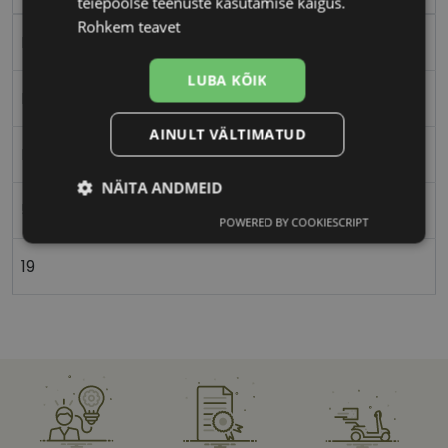
teiepoolse teenuste kasutamise käigus.
Rohkem teavet
Metall
LUBA KÕIK
Nurgeline
AINULT VÄLTIMATUD
Meestele
NÄITA ANDMEID
55
POWERED BY COOKIESCRIPT
Vajalik
Statistika
Turustamine
19
Eelistused