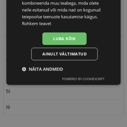
kombineerida muu teabega, mida olete
neile esitanud või mida nad on kogunud
M
teiepoolse teenuste kasutamise käigus.
Rohkem teavet
blk crysta
LUBA KÕIK
Metall
AINULT VÄLTIMATUD
Ovaalne/ümar
NÄITA ANDMEID
Naistele
POWERED BY COOKIESCRIPT
Vajalik
Statistika
Turustamine
51
Eelistused
19