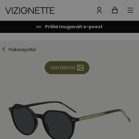
Prillid mugavalt e-poest
Päikeseprillid
TOOTEFOTO