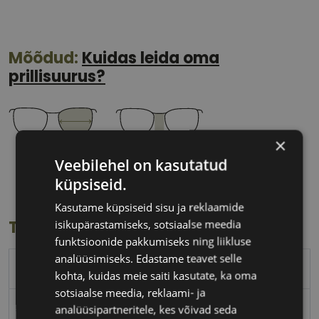
Mõõdud:
Kuidas leida oma
prillisuurus?
×
51 mm
19 mm
Veebilehel on kasutatud
Klaasi laius
Ninavahe laius
küpsiseid.
(mm)
(mm)
Kasutame küpsiseid sisu ja reklaamide
isikupärastamiseks, sotsiaalse meedia
Toote info
funktsioonide pakkumiseks ning liikluse
analüüsimiseks. Edastame teavet selle
BOSS
kohta, kuidas meie saiti kasutate, ka oma
sotsiaalse meedia, reklaami- ja
51-19
analüüsipartneritele, kes võivad seda