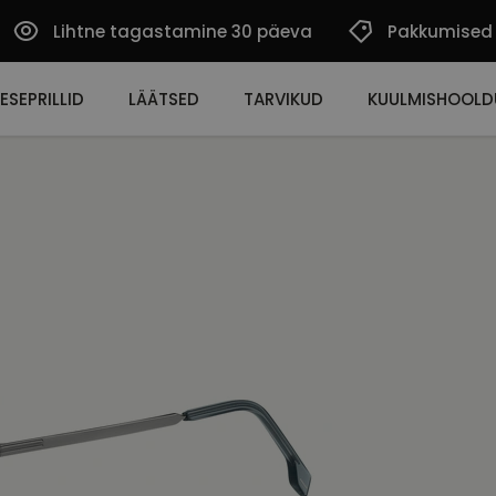
Lihtne tagastamine 30 päeva
Pakkumised
ESEPRILLID
LÄÄTSED
TARVIKUD
KUULMISHOOLD