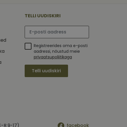
 selle kohta,
ga - see on
mi kohta, mida
tavale
ha.
te kasutajate
kult genereeritud
TELLI UUDISKIRI
seda kasutatakse
 selle kohta,
kampaaniate andmete
mi kohta, mida
ha.
Palun sisesta e-posti aadress
itamiseks.
et teha kindlaks,
sed
Registreerides oma e-posti
posti aadressi
 näiteks reaalajas
ika
aadressi, nõustud meie
privaatsupoliitikaga
a
Telli uudiskiri
E-R 9-17)
facebook