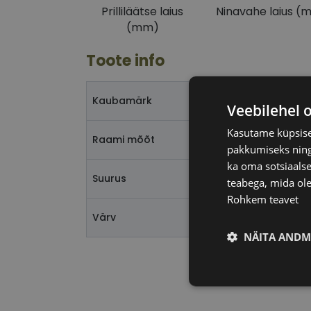
Prilliläätse laius
Ninavahe laius (
(mm)
Toote info
Kaubamärk
Veebilehel 
Kasutame küpsisei
Raami mõõt
pakkumiseks ning 
ka oma sotsiaalse
Suurus
teabega, mida ole
Rohkem teavet
Värv
NÄITA ANDM
Vajalik