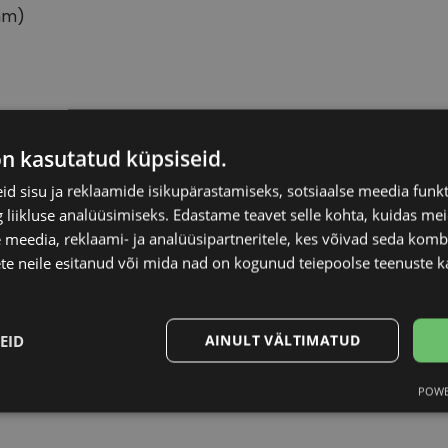
mm)
BOSS
Raami materjal
on kasutatud küpsiseid.
d sisu ja reklaamide isikupärastamiseks, sotsiaalse meedia funk
56-17
Raami kuju
liikluse analüüsimiseks. Edastame teavet selle kohta, kuidas meie
 meedia, reklaami- ja analüüsipartneritele, kes võivad seda kom
L
Kliendirühm
te neile esitanud või mida nad on kogunud teiepoolse teenuste k
ruth/blue
Prilliläätse laius (m
EID
AINULT VÄLTIMATUD
Ninavahe laius (mm
POWE
Statistika
Turustamine