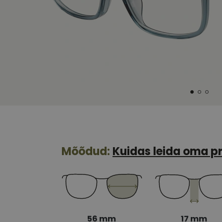
Mõõdud:
Kuidas leida oma pr
56 mm
17 mm