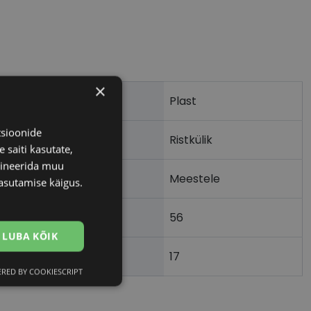
×
Plast
tsioonide
Ristkülik
 saiti kasutate,
bineerida muu
Meestele
asutamise käigus.
56
m)
LUBA KÕIK
17
)
RED BY COOKIESCRIPT
Eelistused