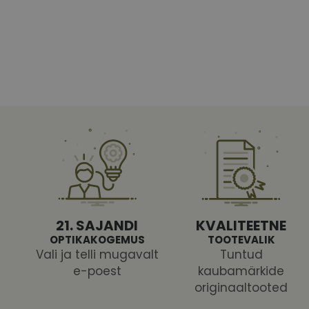
Vajalikud küpsised 
ja juurdepääsu saidi 
Nimi
shipping_country
CookieScriptConse
csrftoken
21. SAJANDI
KVALITEETNE
OPTIKAKOGEMUS
TOOTEVALIK
Vali ja telli mugavalt
Tuntud
e-poest
kaubamärkide
Pakk
originaaltooted
Nimi
Nimi
Dom