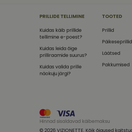
_ga
_gcl_au
Goog
.vizi
PRILLIDE TELLIMINE
TOOTED
IDE
Goog
.doub
Kuidas käib prillide
Prillid
_ga_VQ82NFQ41G
tellimine e-poest?
test_cookie
Goog
.doub
Päikeseprilli
Kuidas leida õige
__kla_id
_fbp
Meta
Läätsed
Inc.
prilliraamide suurus?
.vizi
Pakkumised
Kuidas valida prille
näokuju järgi?
Hinnad sisaldavad käibemaksu
© 2026 VIZIONETTE. Kõik õigused kaitstu