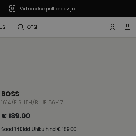
Virtuaalne prilliproovija
OTSI
US
OTSI
BOSS
1614/F RUTH/BLUE 56-17
€ 189.00
Saad
1
tükki
Ühiku hind
€ 189.00