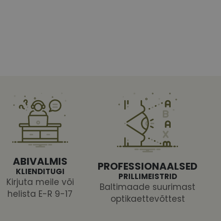
htedel navigeerimine
tajate küpsiste
 selleks, et Cookie-
latvormiga. See on
ABIVALMIS
arünnakute eest
PROFESSIONAALSED
KLIENDITUGI
PRILLIMEISTRID
Kirjuta meile või
Baltimaade suurimast
helista E-R 9-17
optikaettevõttest