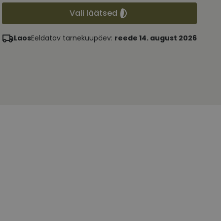
Vali läätsed
Laos
Eeldatav tarnekuupäev:
reede 14. august 2026