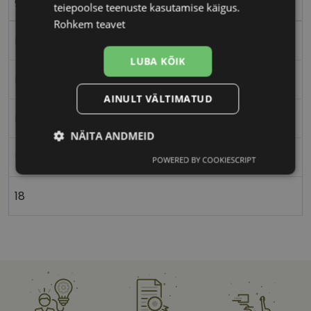
gold
teiepoolse teenuste kasutamise käigus.
Rohkem teavet
Metall
LUBA KÕIK
Ristkülik
AINULT VÄLTIMATUD
Naistele
NÄITA ANDMEID
56
POWERED BY COOKIESCRIPT
Vajalik
Statistika
Turustamine
18
Eelistused