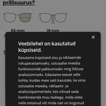
prillisuurus?
56 mm
18 mm
×
Prilliläätse laius
Ninavahe laius
(mm)
(mm)
Veebilehel on kasutatud
küpsiseid.
Toote info
Kasutame küpsiseid sisu ja reklaamide
isikupärastamiseks, sotsiaalse meedia
BOSS
funktsioonide pakkumiseks ning liikluse
analüüsimiseks. Edastame teavet selle
56-18
kohta, kuidas meie saiti kasutate, ka oma
sotsiaalse meedia, reklaami- ja
analüüsipartneritele, kes võivad seda
L
kombineerida muu teabega, mida olete
neile esitanud või mida nad on kogunud