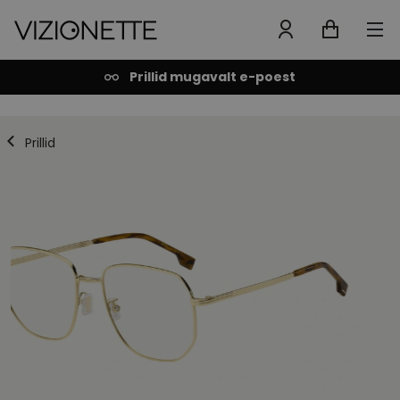
Prillid mugavalt e-poest
Prillid