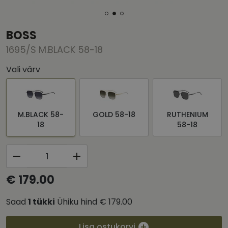
BOSS
1695/S M.BLACK 58-18
Vali värv
M.BLACK 58-
GOLD 58-18
RUTHENIUM
18
58-18
€ 179.00
Saad
1
tükki
Ühiku hind
€ 179.00
Lisa ostukorvi