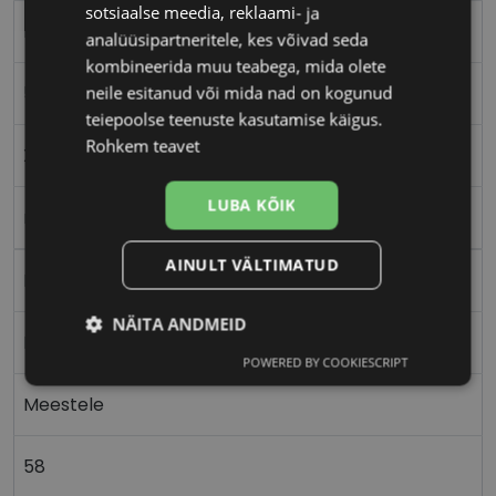
sotsiaalse meedia, reklaami- ja
BOSS
analüüsipartneritele, kes võivad seda
kombineerida muu teabega, mida olete
58-18
neile esitanud või mida nad on kogunud
teiepoolse teenuste kasutamise käigus.
Rohkem teavet
XL
LUBA KÕIK
m.black
AINULT VÄLTIMATUD
Metall
NÄITA ANDMEID
Ristkülik
POWERED BY COOKIESCRIPT
Vajalik
Statistika
Turustamine
Meestele
Eelistused
58