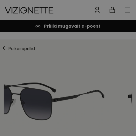
Prillid mugavalt e-poest
Päikeseprillid