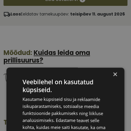
Laos
Eeldatav tarnekuupäev:
teisipäev 11. august 2026
Mõõdud:
Kuidas leida oma
prillisuurus?
×
Veebilehel on kasutatud
küpsiseid.
58 mm
18 mm
Kasutame küpsiseid sisu ja reklaamide
Klaasi laius
Ninavahe laius
isikupärastamiseks, sotsiaalse meedia
(mm)
(mm)
funktsioonide pakkumiseks ning liikluse
analüüsimiseks. Edastame teavet selle
Toote info
kohta, kuidas meie saiti kasutate, ka oma