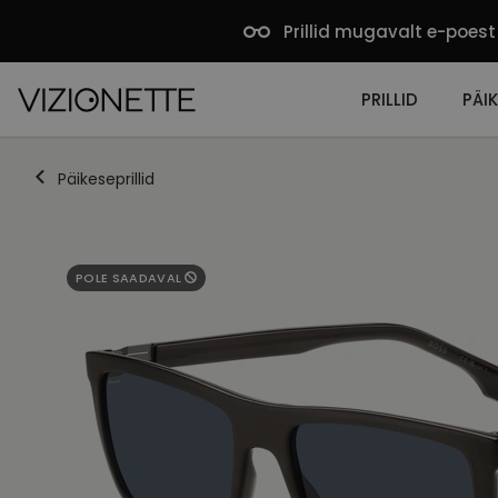
Prillid mugavalt e-poest
PRILLID
PÄIK
Päikeseprillid
POLE SAADAVAL