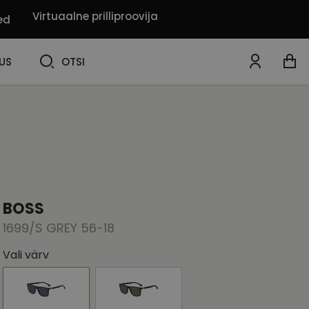
Virtuaalne prilliproovija
ed
OTSI
US
OTSI
BOSS
1699/S GREY 56-18
Vali värv