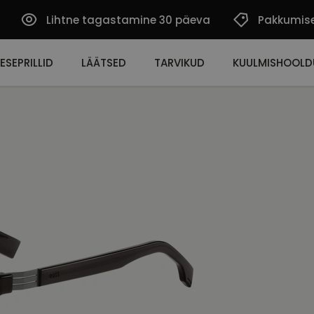
Lihtne tagastamine 30 päeva
Pakkumis
ESEPRILLID
LÄÄTSED
TARVIKUD
KUULMISHOOLD