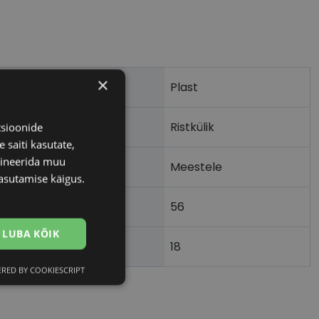
×
Plast
Ristkülik
tsioonide
 saiti kasutate,
bineerida muu
Meestele
asutamise käigus.
56
LUBA KÕIK
18
)
RED BY COOKIESCRIPT
Eelistused