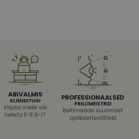
htedel navigeerimine
tajate küpsiste
 selleks, et Cookie-
latvormiga. See on
ABIVALMIS
PROFESSIONAALSED
arünnakute eest
KLIENDITUGI
PRILLIMEISTRID
Kirjuta meile või
Baltimaade suurimast
helista E-R 9-17
optikaettevõttest
 selle kohta,
ga - see on