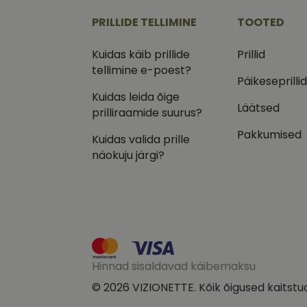
.vizi
PRILLIDE TELLIMINE
TOOTED
IDE
Goog
.doub
Kuidas käib prillide
Prillid
tellimine e-poest?
_ga_VQ82NFQ41G
test_cookie
Goog
Päikeseprilli
.doub
Kuidas leida õige
__kla_id
Läätsed
_fbp
Meta
prilliraamide suurus?
Inc.
.vizi
Pakkumised
Kuidas valida prille
näokuju järgi?
Hinnad sisaldavad käibemaksu
© 2026 VIZIONETTE. Kõik õigused kaitstu