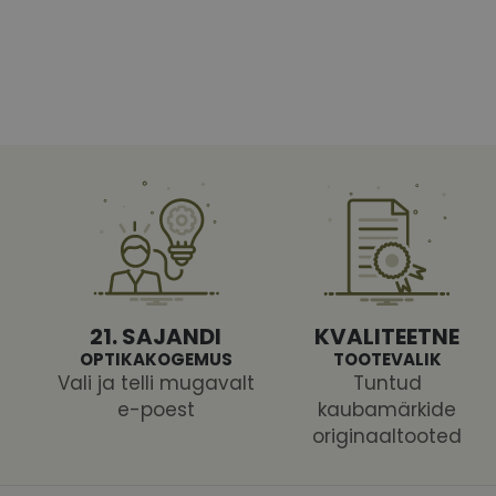
Vajalikud küpsised 
ja juurdepääsu saidi 
Nimi
shipping_country
CookieScriptConse
csrftoken
21. SAJANDI
KVALITEETNE
OPTIKAKOGEMUS
TOOTEVALIK
Vali ja telli mugavalt
Tuntud
e-poest
kaubamärkide
originaaltooted
Pakk
Nimi
Nimi
Dom
_ga
_gcl_au
Goog