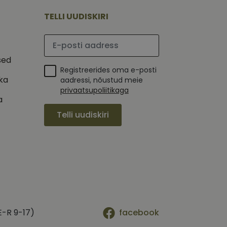
mi kohta, mida
tavale
ha.
te kasutajate
TELLI UUDISKIRI
kult genereeritud
seda kasutatakse
 selle kohta,
kampaaniate andmete
mi kohta, mida
Palun sisesta e-posti aadress
ha.
itamiseks.
et teha kindlaks,
sed
Registreerides oma e-posti
posti aadressi
ika
 näiteks reaalajas
aadressi, nõustud meie
privaatsupoliitikaga
a
Telli uudiskiri
E-R 9-17)
facebook