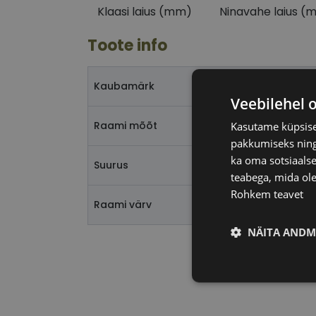
Klaasi laius (mm)
Ninavahe laius (
Toote info
Kaubamärk
Veebilehel 
Raami mõõt
Kasutame küpsisei
pakkumiseks ning 
ka oma sotsiaalse
Suurus
teabega, mida ole
Rohkem teavet
Raami värv
NÄITA ANDM
Vajalik