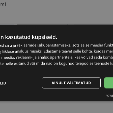
mm)
BOSS
Raami materjal
on kasutatud küpsiseid.
56-18
Raami kuju
d sisu ja reklaamide isikupärastamiseks, sotsiaalse meedia funk
liikluse analüüsimiseks. Edastame teavet selle kohta, kuidas meie
 meedia, reklaami- ja analüüsipartneritele, kes võivad seda kom
L
Kliendirühm
te neile esitanud või mida nad on kogunud teiepoolse teenuste k
grey
Klaasi laius (mm)
EID
AINULT VÄLTIMATUD
Ninavahe laius (mm
POWE
Statistika
Turustamine