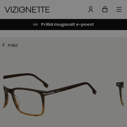
Prillid mugavalt e-poest
Prillid