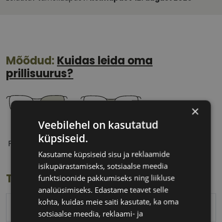
Mõõdud:
Kuidas leida oma
prillisuurus?
×
Veebilehel on kasutatud
55 mm
17 mm
küpsiseid.
Prilliläätse laius
Ninavahe laius
Kasutame küpsiseid sisu ja reklaamide
(mm)
(mm)
isikupärastamiseks, sotsiaalse meedia
Toote info
funktsioonide pakkumiseks ning liikluse
analüüsimiseks. Edastame teavet selle
kohta, kuidas meie saiti kasutate, ka oma
BOSS
sotsiaalse meedia, reklaami- ja