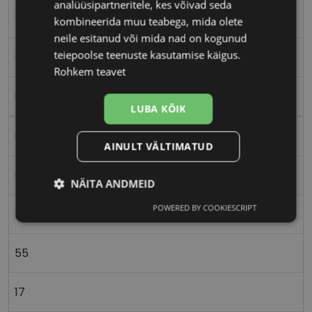
analüüsipartneritele, kes võivad seda
55-17
kombineerida muu teabega, mida olete
neile esitanud või mida nad on kogunud
teiepoolse teenuste kasutamise käigus.
M
Rohkem teavet
brown horn
LUBA KÕIK
Plast
AINULT VÄLTIMATUD
Ristkülik
NÄITA ANDMEID
POWERED BY COOKIESCRIPT
Meestele
Vajalik
Statistika
Turustamine
55
Eelistused
17