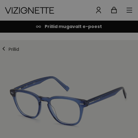
Prillid mugavalt e-poest
Prillid