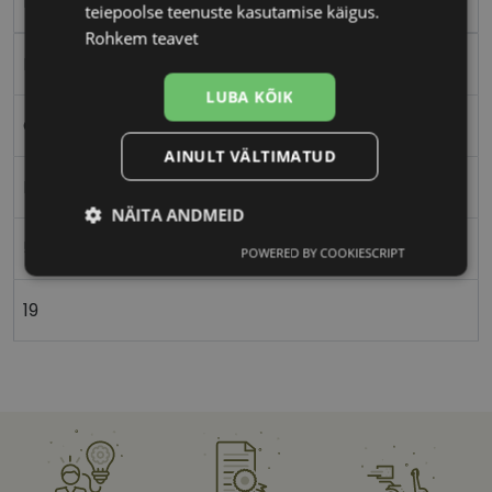
blue
teiepoolse teenuste kasutamise käigus.
Rohkem teavet
Plast
LUBA KÕIK
Ovaalne/ümar
AINULT VÄLTIMATUD
Naistele
NÄITA ANDMEID
50
POWERED BY COOKIESCRIPT
Vajalik
Statistika
Turustamine
19
Eelistused