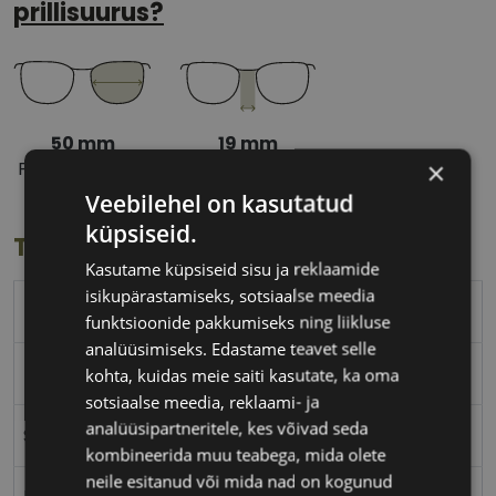
prillisuurus?
50 mm
19 mm
×
Prilliläätse laius
Ninavahe laius
(mm)
(mm)
Veebilehel on kasutatud
küpsiseid.
Toote info
Kasutame küpsiseid sisu ja reklaamide
isikupärastamiseks, sotsiaalse meedia
PIERRE CARDIN
funktsioonide pakkumiseks ning liikluse
analüüsimiseks. Edastame teavet selle
50-19
kohta, kuidas meie saiti kasutate, ka oma
sotsiaalse meedia, reklaami- ja
analüüsipartneritele, kes võivad seda
S
kombineerida muu teabega, mida olete
neile esitanud või mida nad on kogunud