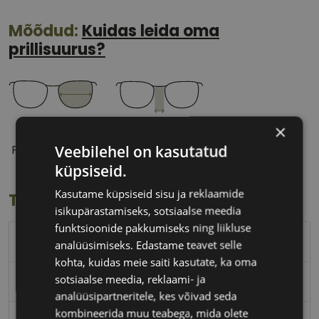
Mõõdud:
Kuidas leida oma
prillisuurus?
×
55 mm
15 mm
Veebilehel on kasutatud
Prilliläätse laius
Ninavahe laius
(mm)
(mm)
küpsiseid.
Kasutame küpsiseid sisu ja reklaamide
Toote info
isikupärastamiseks, sotsiaalse meedia
funktsioonide pakkumiseks ning liikluse
PIERRE CARDIN
analüüsimiseks. Edastame teavet selle
kohta, kuidas meie saiti kasutate, ka oma
sotsiaalse meedia, reklaami- ja
55-15
analüüsipartneritele, kes võivad seda
kombineerida muu teabega, mida olete