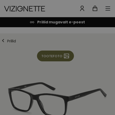
Prillid mugavalt e-poest
Prillid
TOOTEFOTO