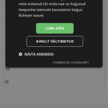
M
neile esitanud või mida nad on kogunud
teiepoolse teenuste kasutamise käigus.
black
Rohkem teavet
Plast
LUBA KÕIK
AINULT VÄLTIMATUD
Nurgeline
NÄITA ANDMEID
Meestele
POWERED BY COOKIESCRIPT
Vajalik
Statistika
Turustamine
55
15
Eelistused