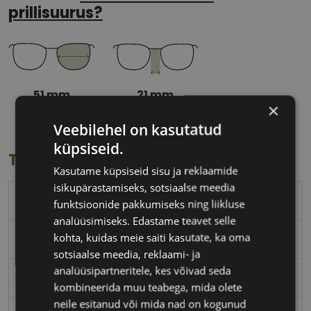
prillisuurus?
51 mm
21 mm
×
Klaasi laius
Ninavahe laius
(mm)
(mm)
Veebilehel on kasutatud
küpsiseid.
Toote info
Kasutame küpsiseid sisu ja reklaamide
isikupärastamiseks, sotsiaalse meedia
ROBERTO CAVALLI
funktsioonide pakkumiseks ning liikluse
analüüsimiseks. Edastame teavet selle
kohta, kuidas meie saiti kasutate, ka oma
51-21
sotsiaalse meedia, reklaami- ja
analüüsipartneritele, kes võivad seda
M
kombineerida muu teabega, mida olete
neile esitanud või mida nad on kogunud