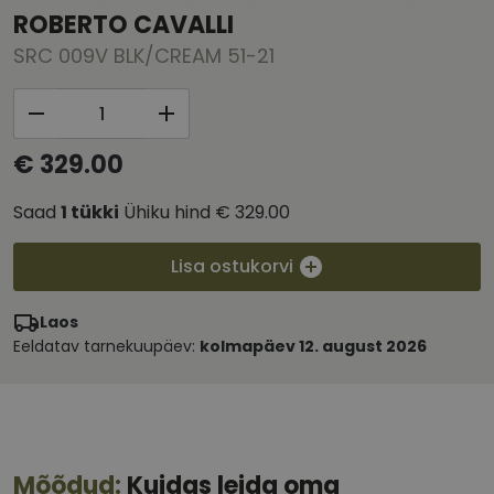
ROBERTO CAVALLI
SRC 009V BLK/CREAM 51-21
€ 329.00
Saad
1
tükki
Ühiku hind
€ 329.00
Lisa ostukorvi
Laos
Eeldatav tarnekuupäev:
kolmapäev 12. august 2026
Mõõdud:
Kuidas leida oma