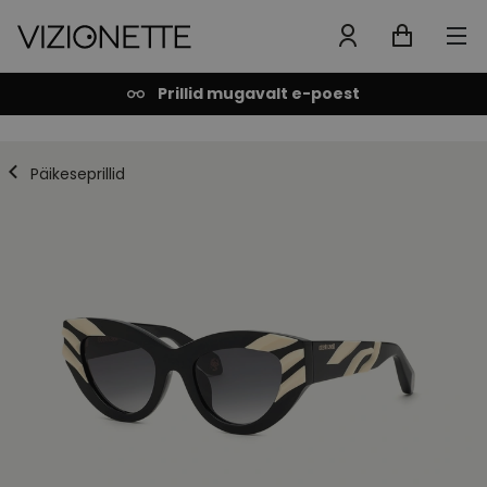
Prillid mugavalt e-poest
Päikeseprillid