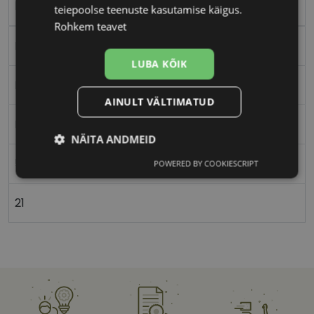
blk/cream
teiepoolse teenuste kasutamise käigus.
Rohkem teavet
Plast
LUBA KÕIK
Ristkülik
AINULT VÄLTIMATUD
Naistele
NÄITA ANDMEID
51
POWERED BY COOKIESCRIPT
Vajalik
Statistika
Turustamine
21
Eelistused