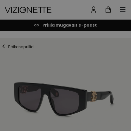
Prillid mugavalt e-poest
Päikeseprillid