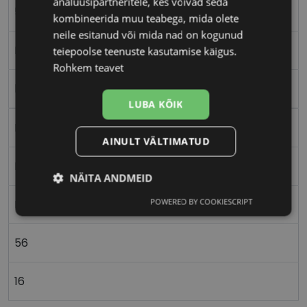
analüüsipartneritele, kes võivad seda
56-16
kombineerida muu teabega, mida olete
neile esitanud või mida nad on kogunud
M
teiepoolse teenuste kasutamise käigus.
Rohkem teavet
black gold
LUBA KÕIK
Plast
AINULT VÄLTIMATUD
Nurgeline
NÄITA ANDMEID
POWERED BY COOKIESCRIPT
Naistele
Vajalik
Statistika
Turustamine
56
Eelistused
16