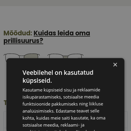
Mõõdud:
Kuidas leida oma
prillisuurus?
×
Veebilehel on kasutatud
56 mm
16 mm
küpsiseid.
Klaasi laius
Ninavahe laius
(mm)
(mm)
Kasutame küpsiseid sisu ja reklaamide
isikupärastamiseks, sotsiaalse meedia
Toote info
funktsioonide pakkumiseks ning liikluse
analüüsimiseks. Edastame teavet selle
kohta, kuidas meie saiti kasutate, ka oma
ROBERTO CAVALLI
sotsiaalse meedia, reklaami- ja