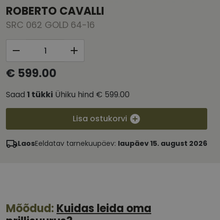
ROBERTO CAVALLI
SRC 062 GOLD 64-16
€ 599.00
Saad
1
tükki
Ühiku hind
€ 599.00
Lisa ostukorvi
Laos
Eeldatav tarnekuupäev:
laupäev 15. august 2026
Mõõdud:
Kuidas leida oma