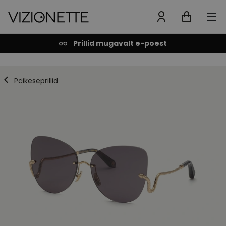
Prillid mugavalt e-poest
Päikeseprillid