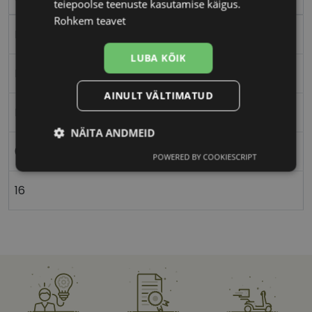
teiepoolse teenuste kasutamise käigus.
Rohkem teavet
Metall
LUBA KÕIK
Ristkülik
AINULT VÄLTIMATUD
Naistele
NÄITA ANDMEID
64
POWERED BY COOKIESCRIPT
Vajalik
Statistika
Turustamine
16
Eelistused