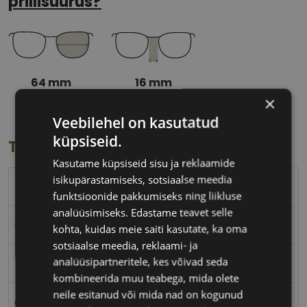
prillisuurus?
64 mm
16 mm
Klaasi laius
Ninavahe laius
×
(mm)
(mm)
Veebilehel on kasutatud
küpsiseid.
Toote info
Kasutame küpsiseid sisu ja reklaamide
isikupärastamiseks, sotsiaalse meedia
ROBERTO CAVALLI
funktsioonide pakkumiseks ning liikluse
analüüsimiseks. Edastame teavet selle
64-16
kohta, kuidas meie saiti kasutate, ka oma
sotsiaalse meedia, reklaami- ja
analüüsipartneritele, kes võivad seda
XL
kombineerida muu teabega, mida olete
neile esitanud või mida nad on kogunud
gold