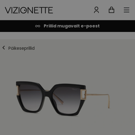
Prillid mugavalt e-poest
Päikeseprillid