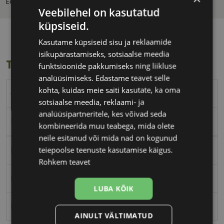
Eeldatav tarnekuupäev:
teisipäev 25. august 2026
Veebilehel on kasutatud
küpsiseid.
Kasutame küpsiseid sisu ja reklaamide
isikupärastamiseks, sotsiaalse meedia
Toote info
funktsioonide pakkumiseks ning liikluse
analüüsimiseks. Edastame teavet selle
kohta, kuidas meie saiti kasutate, ka oma
CHOPARD
sotsiaalse meedia, reklaami- ja
analüüsipartneritele, kes võivad seda
55
kombineerida muu teabega, mida olete
neile esitanud või mida nad on kogunud
teiepoolse teenuste kasutamise käigus.
black
Rohkem teavet
Plast
LUBA KÕIK
Naistele
AINULT VÄLTIMATUD