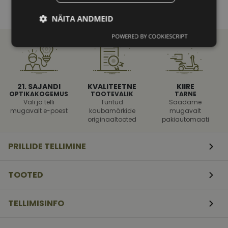
NÄITA ANDMEID
POWERED BY COOKIESCRIPT
Vajalik
Statistika
Turustamine
Eelistused
21. SAJANDI
KVALITEETNE
KIIRE
OPTIKAKOGEMUS
TOOTEVALIK
TARNE
Vali ja telli
Tuntud
Saadame
mugavalt e-poest
kaubamärkide
mugavalt
originaaltooted
pakiautomaati
PRILLIDE TELLIMINE
Vajalik
Statistika
Turustamine
Eelistused
TOOTED
Vajalikud küpsised aitavad parandada kodulehe
kasutamismugavust, võimaldades põhifunktsioone
nagu lehtedel navigeerimine ja juurdepääsu saidi
TELLIMISINFO
kaitstud aladele. Koduleht ei tööta ilma nende
küpsisteta korralikult.