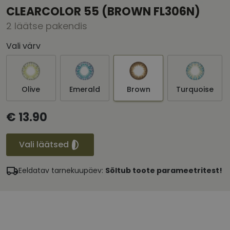
CLEARCOLOR 55 (BROWN FL306N)
2 läätse pakendis
Vali värv
Olive
Emerald
Brown
Turquoise
€ 13.90
Vali läätsed
Eeldatav tarnekuupäev:
Sõltub toote parameetritest!