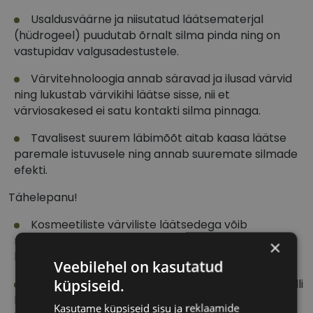
Usaldusväärne ja niisutatud läätsematerjal
(hüdrogeel) puudutab õrnalt silma pinda ning on
vastupidav valgusadestustele.
Värvitehnoloogia annab säravad ja ilusad värvid
ning lukustab värvikihi läätse sisse, nii et
värviosakesed ei satu kontakti silma pinnaga.
Tavalisest suurem läbimõõt aitab kaasa läätse
paremale istuvusele ning annab suuremate silmade
efekti.
Tähelepanu!
Kosmeetiliste värviliste läätsedega võib
nägemiskvaliteet olla hämaras valguses madalam
×
kui valges.
Veebilehel on kasutatud
küpsiseid.
Värvilised kontaktläätsed võivad sisaldada metalli
baasil värvainet raudoksiidi.
Kasutame küpsiseid sisu ja reklaamide