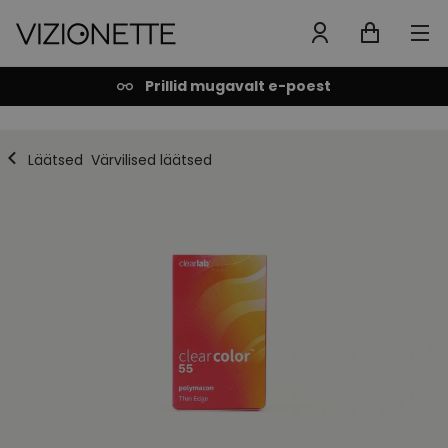
Prillid mugavalt e-poest
Läätsed
Värvilised läätsed