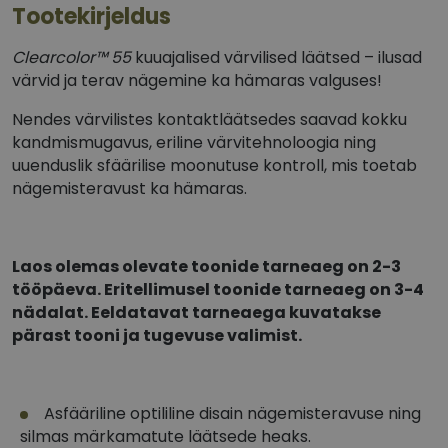
Tootekirjeldus
Clearcolor™ 55
kuuajalised värvilised läätsed – ilusad
värvid ja terav nägemine ka hämaras valguses!
Nendes värvilistes kontaktläätsedes saavad kokku
kandmismugavus, eriline värvitehnoloogia ning
uuenduslik sfäärilise moonutuse kontroll, mis toetab
nägemisteravust ka hämaras.
Laos olemas olevate toonide tarneaeg on 2-3
tööpäeva. Eritellimusel toonide tarneaeg on 3-4
nädalat. Eeldatavat tarneaega kuvatakse
pärast tooni ja tugevuse valimist.
Asfääriline optililine disain nägemisteravuse ning
silmas märkamatute läätsede heaks.