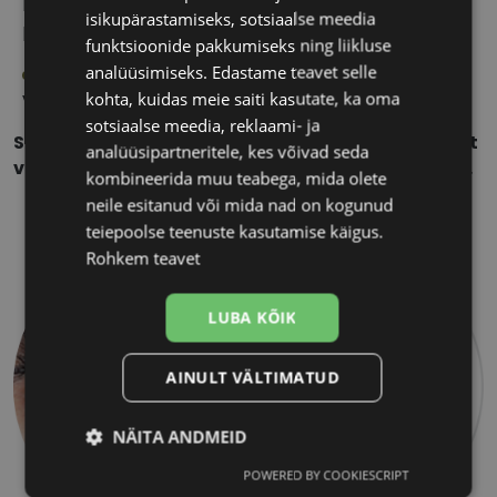
Magnetresonantstomograafia (MRT, MRI)
isikupärastamiseks, sotsiaalse meedia
protseduuri ajal tuleb läätsed silmast välja võtta.
funktsioonide pakkumiseks ning liikluse
analüüsimiseks. Edastame teavet selle
Värviliste läätsede hoolduseks ei sobi
kohta, kuidas meie saiti kasutate, ka oma
vesinikperoksiidi sisaldavad hooldusvahendid.
sotsiaalse meedia, reklaami- ja
Sõltuvalt läätsekandja loomulikust silmavärvist
analüüsipartneritele, kes võivad seda
võib tulemus tootefotol näidatust veidi erineda.
kombineerida muu teabega, mida olete
neile esitanud või mida nad on kogunud
teiepoolse teenuste kasutamise käigus.
Rohkem teavet
LUBA KÕIK
AINULT VÄLTIMATUD
NÄITA ANDMEID
POWERED BY COOKIESCRIPT
Vajalik
Statistika
Turustamine