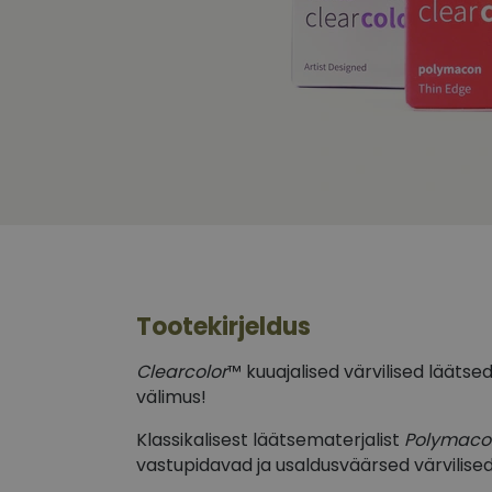
Tootekirjeldus
Clearcolor
™ kuuajalised värvilised läätse
välimus!
Klassikalisest läätsematerjalist
Polymaco
vastupidavad ja usaldusväärsed värvilise