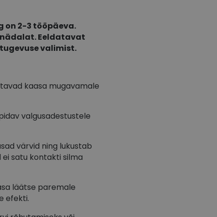
g on 2-3 tööpäeva.
4 nädalat. Eeldatavat
tugevuse valimist.
 aitavad kaasa mugavamale
pidav valgusadestustele
usad värvid ning lukustab
d ei satu kontakti silma
asa läätse paremale
 efekti.