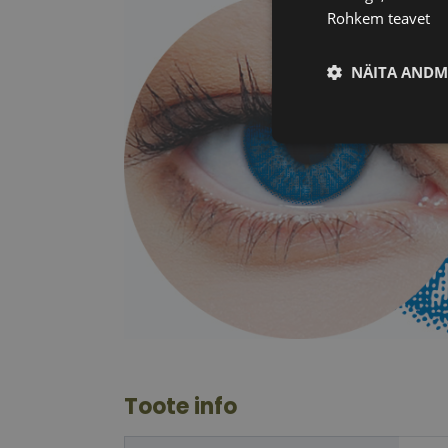
Rohkem teavet
NÄITA ANDM
Vajalik
Vajalikud küpsised 
ja juurdepääsu saidi 
Nimi
Toote info
shipping_country
CookieScriptConse