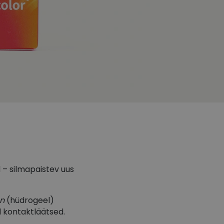
d – silmapaistev uus
n
(hüdrogeel)
d kontaktläätsed.