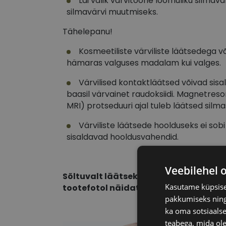
Lai valik värvitoone loomuliku silmav
silmavärvi muutmiseks.
Tähelepanu!
Kosmeetiliste värviliste läätsedega v
hämaras valguses madalam kui valges.
Värvilised kontaktläätsed võivad sisa
baasil
värvainet raudoksiidi.
Magnetreso
MRI) protseduuri ajal tuleb läätsed silmas
Värviliste läätsede hoolduseks ei sobi
sisaldavad hooldusvahendid.
Veebilehel 
Sõltuvalt läätsekandja loomulikust s
Kasutame küpsisei
tootefotol näidatust veidi erineda.
pakkumiseks ning 
ka oma sotsiaalse
teabega, mida ole