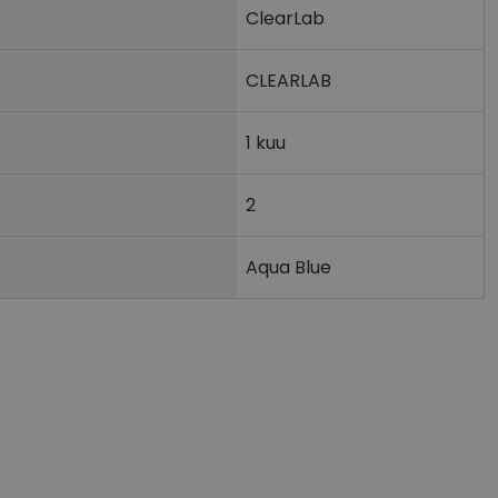
ClearLab
latvormiga. See on
arünnakute eest
CLEARLAB
1 kuu
2
 selle kohta,
ga - see on
mi kohta, mida
tavale
ha.
te kasutajate
kult genereeritud
Aqua Blue
seda kasutatakse
 selle kohta,
kampaaniate andmete
mi kohta, mida
ha.
itamiseks.
et teha kindlaks,
posti aadressi
 näiteks reaalajas