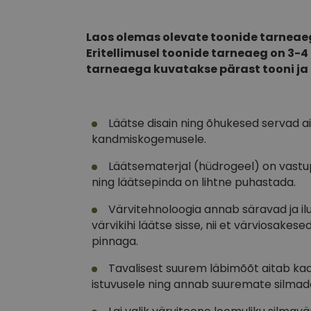
Laos olemas olevate toonide tarneae
Eritellimusel toonide tarneaeg on 3-
tarneaega kuvatakse pärast tooni ja 
Läätse disain ning õhukesed servad
kandmiskogemusele.
Läätsematerjal (hüdrogeel) on vastu
ning läätsepinda on lihtne puhastada.
Värvitehnoloogia annab säravad ja il
värvikihi läätse sisse, nii et värviosakese
pinnaga.
Tavalisest suurem läbimõõt aitab ka
istuvusele ning annab suuremate silmade