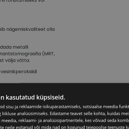
ärvi rõhutamiseks või
õib nägemiskvaliteet olla
ldada metalli
nantstomograafia (MRT,
t välja võtta.
 vesinikperoksiidi
on kasutatud küpsiseid.
ilmavärvist võib tulemus
d sisu ja reklaamide isikupärastamiseks, sotsiaalse meedia funk
liikluse analüüsimiseks. Edastame teavet selle kohta, kuidas meie
 meedia, reklaami- ja analüüsipartneritele, kes võivad seda kom
te neile esitanud või mida nad on kogunud teiepoolse teenuste k