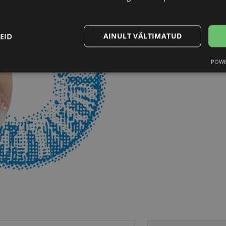
EID
AINULT VÄLTIMATUD
POWE
Statistika
Turustamine
Vajalik
Statistika
Turustamine
Eelistused
aitavad parandada kodulehe kasutamismugavust, võimaldades põhifunktsioone nagu le
kaitstud aladele. Koduleht ei tööta ilma nende küpsisteta korralikult.
Pakkuja
/
Aegumine
Kirjeldus
Domeen
vizionette.ee
1 aasta
nt
11 kuud 4
Teenus Cookie-Script.com kasutab seda küpsist külas
CookieScript
nädalat
nõusoleku eelistuste meeldejätmiseks. See on vajalik
vizionette.ee