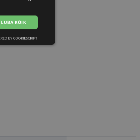
LUBA KÕIK
RED BY COOKIESCRIPT
Eelistused
htedel navigeerimine
tajate küpsiste
 selleks, et Cookie-