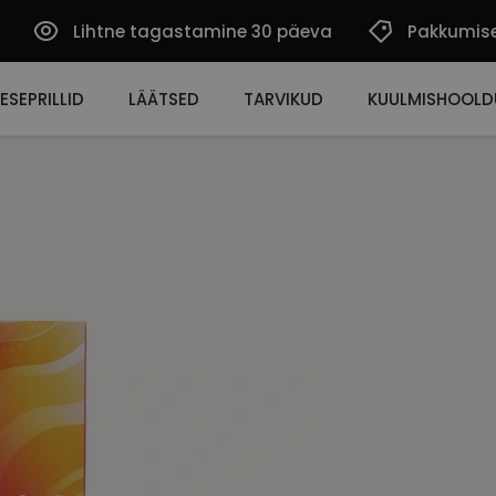
Lihtne tagastamine 30 päeva
Pakkumis
ESEPRILLID
LÄÄTSED
TARVIKUD
KUULMISHOOLD