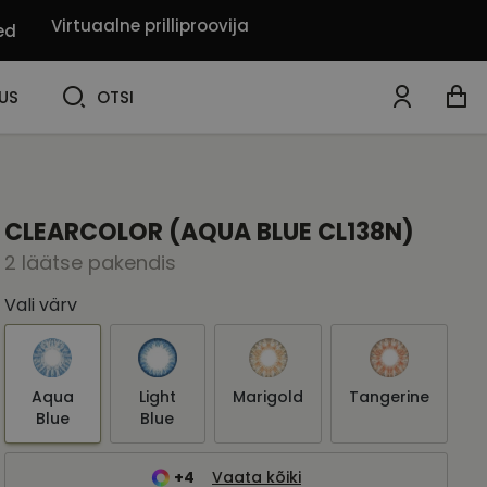
Virtuaalne prilliproovija
ed
OTSI
US
OTSI
CLEARCOLOR (AQUA BLUE CL138N)
2 läätse pakendis
Vali värv
Aqua
Light
Marigold
Tangerine
Blue
Blue
+4
Vaata kõiki