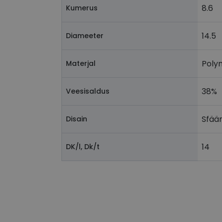
8.6
Kumerus
csrftoken
14.5
Diameeter
Poly
Materjal
Pakk
Nimi
Nimi
Dom
38%
Veesisaldus
_ga
_gcl_au
Goog
.vizi
Sfäär
Disain
IDE
Goog
.doub
14
DK/l, Dk/t
_ga_VQ82NFQ41G
test_cookie
Goog
.doub
__kla_id
_fbp
Meta
Inc.
.vizi