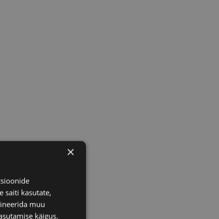
×
tsioonide
 saiti kasutate,
bineerida muu
asutamise käigus.