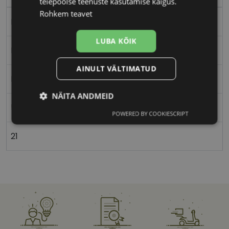
teiepoolse teenuste kasutamise käigus.
Rohkem teavet
Metall
LUBA KÕIK
Ristkülik
AINULT VÄLTIMATUD
Naistele
NÄITA ANDMEID
50
POWERED BY COOKIESCRIPT
Vajalik
Statistika
Turustamine
21
Eelistused