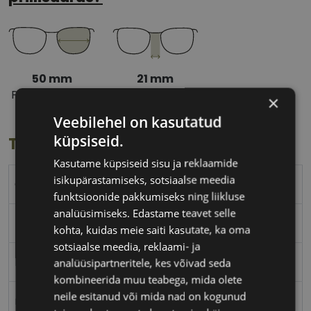
50 mm
21 mm
Prilliläätse laius
Ninavahe laius
×
(mm)
(mm)
Veebilehel on kasutatud
küpsiseid.
Toote info
Kasutame küpsiseid sisu ja reklaamide
isikupärastamiseks, sotsiaalse meedia
COLLETA
funktsioonide pakkumiseks ning liikluse
analüüsimiseks. Edastame teavet selle
50-21
kohta, kuidas meie saiti kasutate, ka oma
sotsiaalse meedia, reklaami- ja
M
analüüsipartneritele, kes võivad seda
kombineerida muu teabega, mida olete
neile esitanud või mida nad on kogunud
red