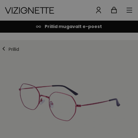
Prillid mugavalt e-poest
Prillid