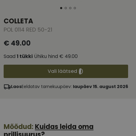
COLLETA
POL 0114 RED 50-21
€ 49.00
Saad
1
tükki
Ühiku hind
€ 49.00
Vali läätsed
Laos
Eeldatav tarnekuupäev:
laupäev 15. august 2026
Mõõdud:
Kuidas leida oma
prillisuurus?