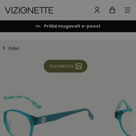
Prillid mugavalt e-poest
Prillid
TOOTEFOTO