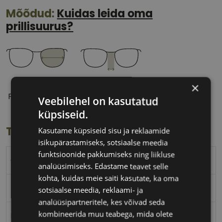
Mõõdud:
Kuidas leida oma
prillisuurus?
50 mm
20 mm
×
Prilliläätse laius
Ninavahe laius
Veebilehel on kasutatud
(mm)
(mm)
küpsiseid.
Toote info
Kasutame küpsiseid sisu ja reklaamide
isikupärastamiseks, sotsiaalse meedia
funktsioonide pakkumiseks ning liikluse
CONVERSE
analüüsimiseks. Edastame teavet selle
kohta, kuidas meie saiti kasutate, ka oma
50-20
sotsiaalse meedia, reklaami- ja
analüüsipartneritele, kes võivad seda
kombineerida muu teabega, mida olete
M