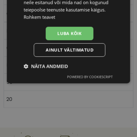
neile esitanud või mida nad on kogunud
teiepoolse teenuste kasutamise käigus.
crys/grn
Rohkem teavet
Plast
LUBA KÕIK
Ovaalne/ümar
AINULT VÄLTIMATUD
Naistele
NÄITA ANDMEID
POWERED BY COOKIESCRIPT
Vajalik
Statistika
Turustamine
50
20
Eelistused