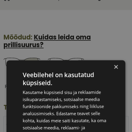
Mõõdud:
Kuidas leida oma
prillisuurus?
×
Veebilehel on kasutatud
52 mm
18 mm
küpsiseid.
Prilliläätse laius
Ninavahe laius
Kasutame küpsiseid sisu ja reklaamide
(mm)
(mm)
isikupärastamiseks, sotsiaalse meedia
Toote info
funktsioonide pakkumiseks ning liikluse
analüüsimiseks. Edastame teavet selle
kohta, kuidas meie saiti kasutate, ka oma
CVANTUS
sotsiaalse meedia, reklaami- ja