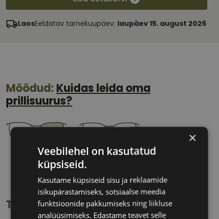
Laos
Eeldatav tarnekuupäev:
laupäev 15. august 2026
Mõõdud:
Kuidas leida oma
prillisuurus?
×
Veebilehel on kasutatud
54 mm
18 mm
küpsiseid.
Klaasi laius
Ninavahe laius
Kasutame küpsiseid sisu ja reklaamide
(mm)
(mm)
isikupärastamiseks, sotsiaalse meedia
Toote info
funktsioonide pakkumiseks ning liikluse
analüüsimiseks. Edastame teavet selle