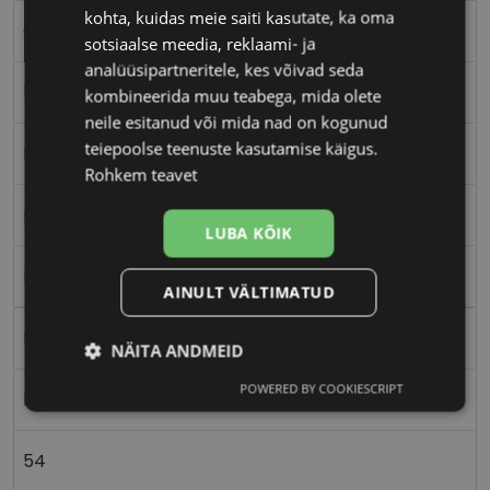
kohta, kuidas meie saiti kasutate, ka oma
CVANTUS
sotsiaalse meedia, reklaami- ja
analüüsipartneritele, kes võivad seda
54-18
kombineerida muu teabega, mida olete
neile esitanud või mida nad on kogunud
teiepoolse teenuste kasutamise käigus.
M
Rohkem teavet
pink
LUBA KÕIK
Plast
AINULT VÄLTIMATUD
Ristkülik
NÄITA ANDMEID
POWERED BY COOKIESCRIPT
Naistele
Vajalik
Statistika
Turustamine
54
Eelistused