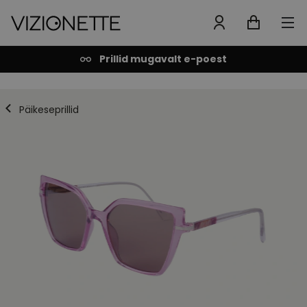
Prillid mugavalt e-poest
Päikeseprillid