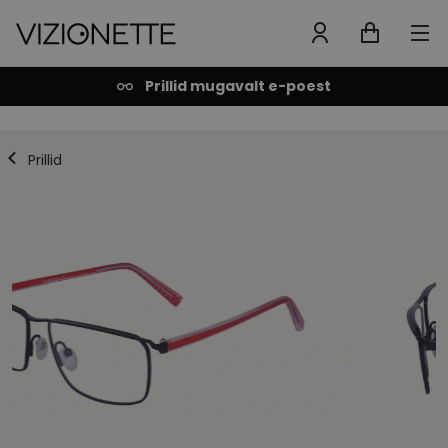
Prillid mugavalt e-poest
Prillid