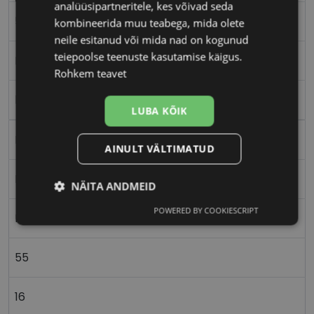
analüüsipartneritele, kes võivad seda
55-16
kombineerida muu teabega, mida olete
neile esitanud või mida nad on kogunud
teiepoolse teenuste kasutamise käigus.
M
Rohkem teavet
black/red
LUBA KÕIK
Metall
AINULT VÄLTIMATUD
Nurgeline
NÄITA ANDMEID
POWERED BY COOKIESCRIPT
Vajalik
Statistika
Turustamine
Meestele
55
Eelistused
16