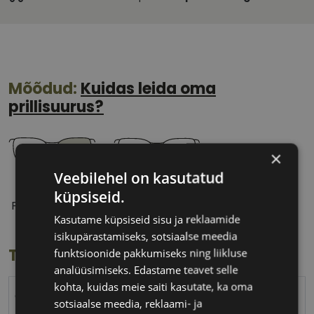
Mõõdud:
Kuidas leida oma
prillisuurus?
×
Veebilehel on kasutatud
55 mm
16 mm
küpsiseid.
Prilliläätse laius
Ninavahe laius
Kasutame küpsiseid sisu ja reklaamide
(mm)
(mm)
isikupärastamiseks, sotsiaalse meedia
Toote info
funktsioonide pakkumiseks ning liikluse
analüüsimiseks. Edastame teavet selle
kohta, kuidas meie saiti kasutate, ka oma
CVANTUS
sotsiaalse meedia, reklaami- ja