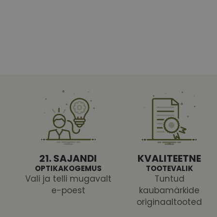
Vajalikud küpsised 
ja juurdepääsu saidi 
Nimi
shipping_country
CookieScriptConse
csrftoken
21. SAJANDI
KVALITEETNE
OPTIKAKOGEMUS
TOOTEVALIK
Vali ja telli mugavalt
Tuntud
e-poest
kaubamärkide
Pakk
originaaltooted
Nimi
Nimi
Dom