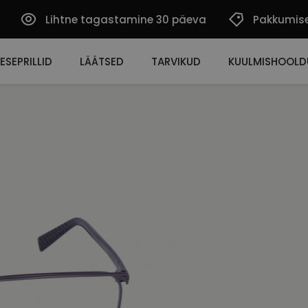
Lihtne tagastamine 30 päeva
Pakkumis
ESEPRILLID
LÄÄTSED
TARVIKUD
KUULMISHOOLD