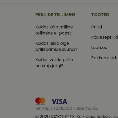
_ga
_gcl_au
Goog
.vizi
PRILLIDE TELLIMINE
TOOTED
IDE
Goog
.doub
Kuidas käib prillide
Prillid
_ga_VQ82NFQ41G
tellimine e-poest?
test_cookie
Goog
.doub
Päikeseprilli
Kuidas leida õige
__kla_id
_fbp
Meta
Läätsed
Inc.
prilliraamide suurus?
.vizi
Pakkumised
Kuidas valida prille
näokuju järgi?
Hinnad sisaldavad käibemaksu
© 2026 VIZIONETTE. Kõik õigused kaitstu