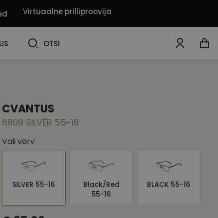
Virtuaalne prilliproovija
ed
OTSI
US
OTSI
CVANTUS
6809 SILVER 55-16
Vali värv
SILVER 55-16
Black/Red
BLACK 55-16
55-16