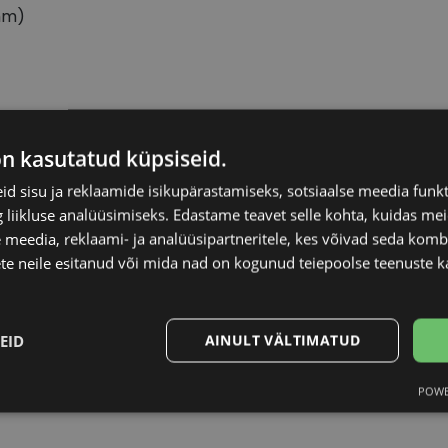
mm)
CVANTUS
Raami materjal
on kasutatud küpsiseid.
d sisu ja reklaamide isikupärastamiseks, sotsiaalse meedia funk
55-16
Raami kuju
liikluse analüüsimiseks. Edastame teavet selle kohta, kuidas meie
 meedia, reklaami- ja analüüsipartneritele, kes võivad seda kom
M
Kliendirühm
te neile esitanud või mida nad on kogunud teiepoolse teenuste k
silver
Prilliläätse laius (m
EID
AINULT VÄLTIMATUD
Ninavahe laius (mm
POWE
Statistika
Turustamine