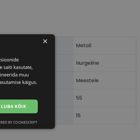
×
Metall
tsioonide
Nurgeline
 saiti kasutate,
bineerida muu
Meestele
asutamise käigus.
55
m)
LUBA KÕIK
16
)
RED BY COOKIESCRIPT
Eelistused