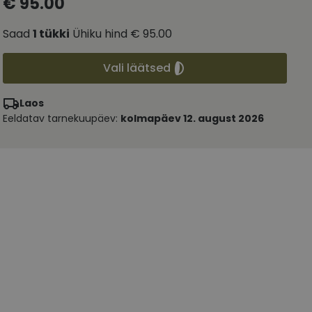
€ 95.00
Saad
1
tükki
Ühiku hind
€ 95.00
Vali läätsed
Laos
Eeldatav tarnekuupäev:
kolmapäev 12. august 2026