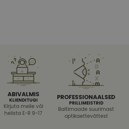
htedel navigeerimine
tajate küpsiste
 selleks, et Cookie-
latvormiga. See on
ABIVALMIS
arünnakute eest
PROFESSIONAALSED
KLIENDITUGI
PRILLIMEISTRID
Kirjuta meile või
Baltimaade suurimast
helista E-R 9-17
optikaettevõttest