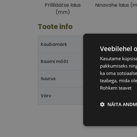
Prilliläätse laius
Ninavahe laius (
(mm)
Toote info
Kaubamärk
Veebilehel 
Kasutame küpsisei
Raami mõõt
pakkumiseks ning 
ka oma sotsiaalse
Suurus
teabega, mida ole
Rohkem teavet
Värv
NÄITA ANDM
Vajalik