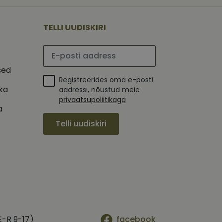
 selle kohta,
ga - see on
mi kohta, mida
tavale
ha.
te kasutajate
kult genereeritud
TELLI UUDISKIRI
seda kasutatakse
 selle kohta,
kampaaniate andmete
mi kohta, mida
ha.
Palun sisesta e-posti aadress
itamiseks.
et teha kindlaks,
sed
Registreerides oma e-posti
posti aadressi
 näiteks reaalajas
ika
aadressi, nõustud meie
privaatsupoliitikaga
a
Telli uudiskiri
E-R 9-17)
facebook