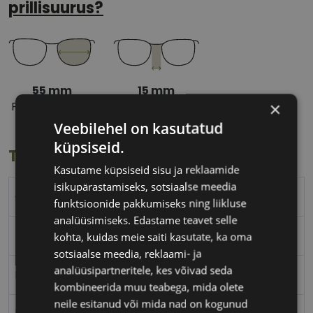
prillisuurus?
55 mm
15 mm
×
Prilliläätse laius
Ninavahe laius
(mm)
(mm)
Veebilehel on kasutatud
küpsiseid.
Toote info
Kasutame küpsiseid sisu ja reklaamide
isikupärastamiseks, sotsiaalse meedia
CVANTUS
funktsioonide pakkumiseks ning liikluse
analüüsimiseks. Edastame teavet selle
55-15
kohta, kuidas meie saiti kasutate, ka oma
sotsiaalse meedia, reklaami- ja
analüüsipartneritele, kes võivad seda
M
kombineerida muu teabega, mida olete
neile esitanud või mida nad on kogunud