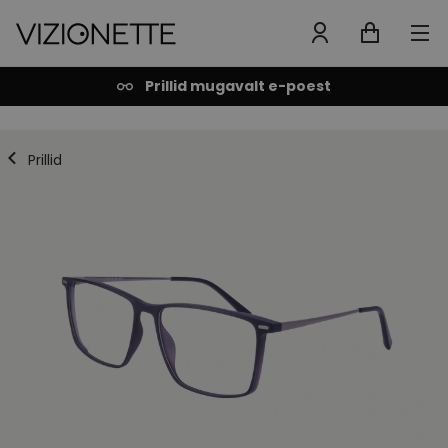
Prillid mugavalt e-poest
Prillid