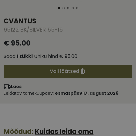
CVANTUS
95122 BK/SILVER 55-15
€ 95.00
Saad
1
tükki
Ühiku hind
€ 95.00
Vali läätsed
Laos
Eeldatav tarnekuupäev:
esmaspäev 17. august 2026
Mõõdud:
Kuidas leida oma