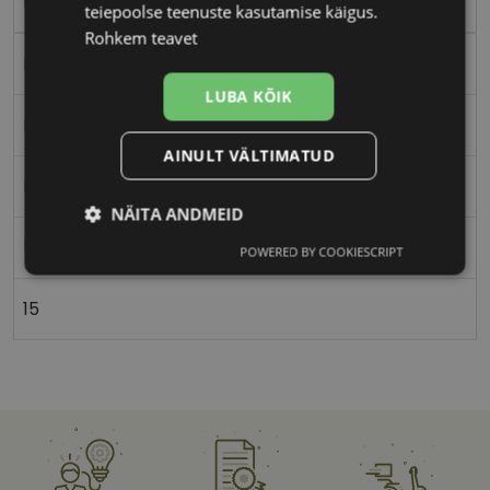
bk/silver
teiepoolse teenuste kasutamise käigus.
Rohkem teavet
Plast
LUBA KÕIK
Nurgeline
AINULT VÄLTIMATUD
Meestele
NÄITA ANDMEID
55
POWERED BY COOKIESCRIPT
Vajalik
Statistika
Turustamine
15
Eelistused