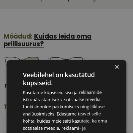
Mõõdud:
Kuidas leida oma
prillisuurus?
×
Veebilehel on kasutatud
53 mm
19 mm
küpsiseid.
Prilliläätse laius
Ninavahe laius
Kasutame küpsiseid sisu ja reklaamide
(mm)
(mm)
isikupärastamiseks, sotsiaalse meedia
Toote info
funktsioonide pakkumiseks ning liikluse
analüüsimiseks. Edastame teavet selle
kohta, kuidas meie saiti kasutate, ka oma
CVANTUS
sotsiaalse meedia, reklaami- ja