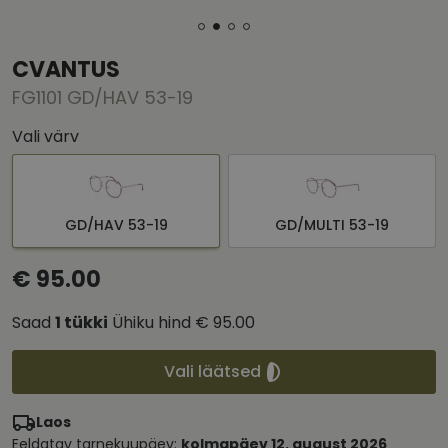
CVANTUS
FG1101 GD/HAV 53-19
Vali värv
GD/HAV 53-19
GD/MULTI 53-19
€ 95.00
Saad
1
tükki
Ühiku hind
€ 95.00
Vali läätsed
Laos
Eeldatav tarnekuupäev:
kolmapäev 12. august 2026