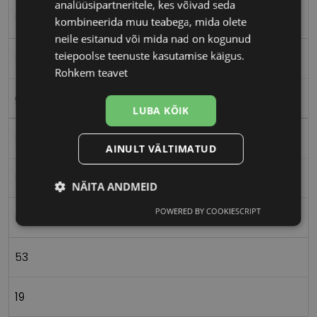
analüüsipartneritele, kes võivad seda
53-19
kombineerida muu teabega, mida olete
neile esitanud või mida nad on kogunud
teiepoolse teenuste kasutamise käigus.
M
Rohkem teavet
gd/hav
LUBA KÕIK
Metall
AINULT VÄLTIMATUD
Ristkülik
NÄITA ANDMEID
POWERED BY COOKIESCRIPT
Naistele
Vajalik
Statistika
Turustamine
53
Eelistused
19