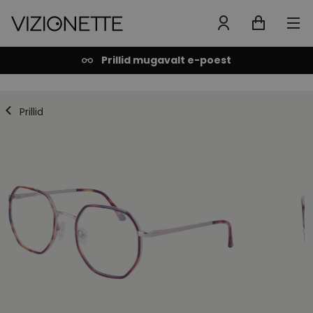
Prillid mugavalt e-poest
Prillid