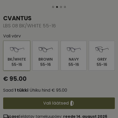
CVANTUS
LBS 08 BK/WHITE 55-16
Vali värv
BK/WHITE
BROWN
NAVY
GREY
55-16
55-16
55-16
55-16
€ 95.00
Saad
1
tükki
Ühiku hind
€ 95.00
Vali läätsed
Laos
Eeldatav tarnekuupäev:
reede 14. august 2026