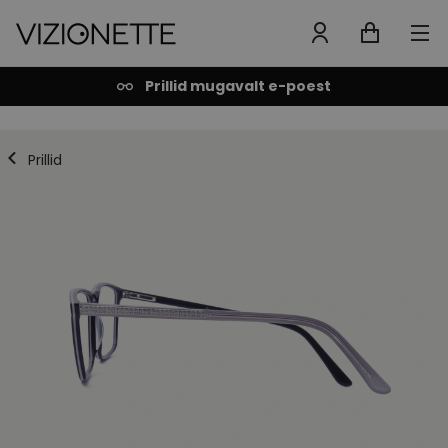
Prillid mugavalt e-poest
Prillid