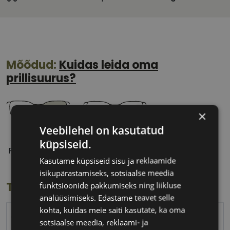
Mõõdud:
Kuidas leida oma
prillisuurus?
×
Veebilehel on kasutatud
55 mm
16 mm
küpsiseid.
Prilliläätse laius
Ninavahe laius
Kasutame küpsiseid sisu ja reklaamide
(mm)
(mm)
isikupärastamiseks, sotsiaalse meedia
Toote info
funktsioonide pakkumiseks ning liikluse
analüüsimiseks. Edastame teavet selle
kohta, kuidas meie saiti kasutate, ka oma
CVANTUS
sotsiaalse meedia, reklaami- ja