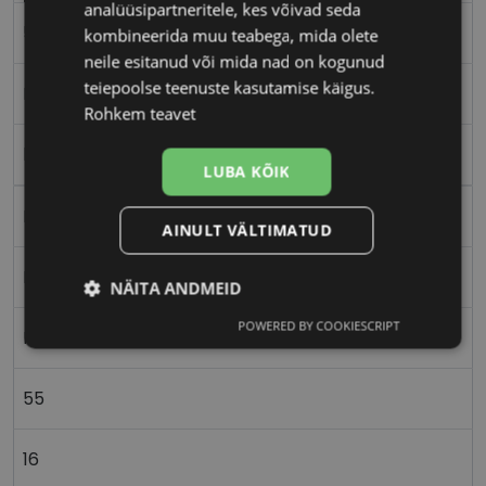
analüüsipartneritele, kes võivad seda
55-16
kombineerida muu teabega, mida olete
neile esitanud või mida nad on kogunud
teiepoolse teenuste kasutamise käigus.
M
Rohkem teavet
bk/white
LUBA KÕIK
Plast
AINULT VÄLTIMATUD
Nurgeline
NÄITA ANDMEID
POWERED BY COOKIESCRIPT
Vajalik
Statistika
Turustamine
Meestele
55
Eelistused
16