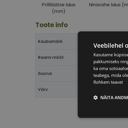
Prilliläätse laius
Ninavahe laius (
(mm)
Toote info
Kaubamärk
Veebilehel 
Kasutame küpsisei
Raami mõõt
pakkumiseks ning 
ka oma sotsiaalse
Suurus
teabega, mida ole
Rohkem teavet
Värv
NÄITA ANDM
Vajalik