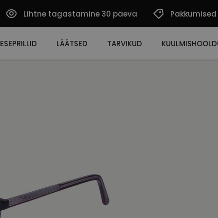
Lihtne tagastamine 30 päeva
Pakkumised
ESEPRILLID
LÄÄTSED
TARVIKUD
KUULMISHOOLD