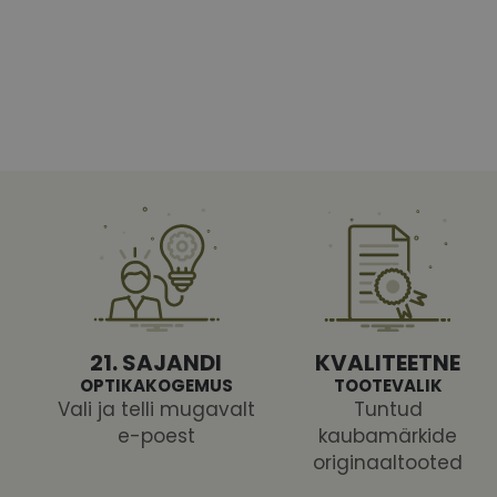
Vajalikud küpsised 
ja juurdepääsu saidi 
Nimi
shipping_country
CookieScriptConse
csrftoken
21. SAJANDI
KVALITEETNE
OPTIKAKOGEMUS
TOOTEVALIK
Vali ja telli mugavalt
Tuntud
e-poest
kaubamärkide
Pakk
originaaltooted
Nimi
Nimi
Dom