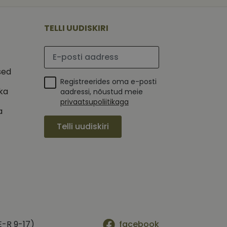
 selle kohta,
ga - see on
mi kohta, mida
tavale
ha.
te kasutajate
kult genereeritud
TELLI UUDISKIRI
seda kasutatakse
 selle kohta,
kampaaniate andmete
mi kohta, mida
ha.
Palun sisesta e-posti aadress
itamiseks.
et teha kindlaks,
sed
Registreerides oma e-posti
posti aadressi
 näiteks reaalajas
ika
aadressi, nõustud meie
privaatsupoliitikaga
a
Telli uudiskiri
E-R 9-17)
facebook