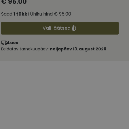
€ 95.00
Saad
1
tükki
Ühiku hind
€ 95.00
Vali läätsed
Laos
Eeldatav tarnekuupäev:
neljapäev 13. august 2026