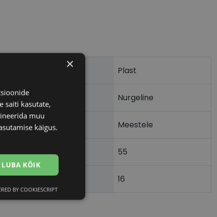
×
Plast
tsioonide
Nurgeline
 saiti kasutate,
bineerida muu
Meestele
asutamise käigus.
55
m)
LUBA KÕIK
16
)
RED BY COOKIESCRIPT
Eelistused