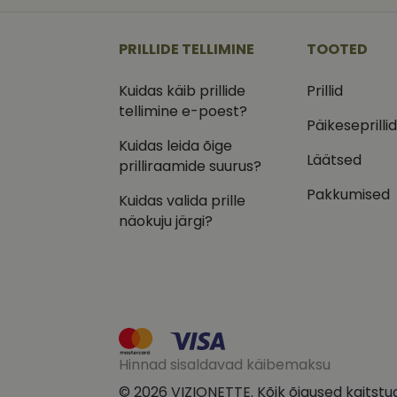
_ga
_gcl_au
Goog
.vizi
PRILLIDE TELLIMINE
TOOTED
IDE
Goog
.doub
Kuidas käib prillide
Prillid
_ga_VQ82NFQ41G
tellimine e-poest?
test_cookie
Goog
.doub
Päikeseprilli
Kuidas leida õige
__kla_id
_fbp
Meta
Läätsed
Inc.
prilliraamide suurus?
.vizi
Pakkumised
Kuidas valida prille
näokuju järgi?
Hinnad sisaldavad käibemaksu
© 2026 VIZIONETTE. Kõik õigused kaitstu