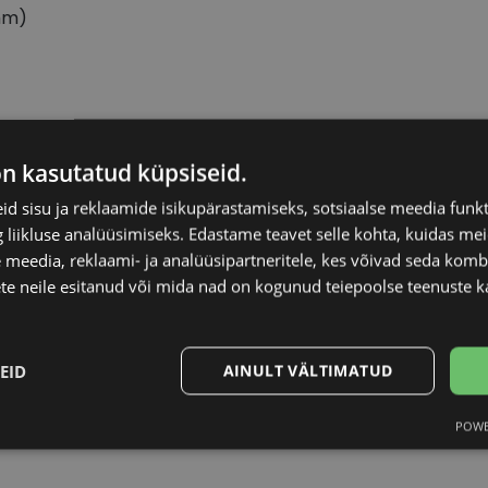
mm)
CVANTUS
Raami materjal
on kasutatud küpsiseid.
d sisu ja reklaamide isikupärastamiseks, sotsiaalse meedia funk
55-16
Raami kuju
liikluse analüüsimiseks. Edastame teavet selle kohta, kuidas meie
 meedia, reklaami- ja analüüsipartneritele, kes võivad seda kom
M
Kliendirühm
te neile esitanud või mida nad on kogunud teiepoolse teenuste k
brown
Prilliläätse laius (m
EID
AINULT VÄLTIMATUD
Ninavahe laius (mm
POWE
Statistika
Turustamine