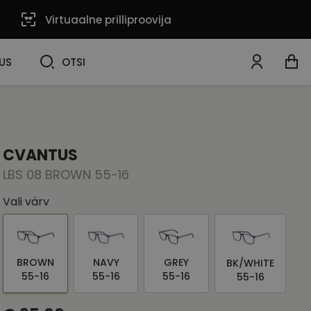
Virtuaalne prilliproovija
OTSI
US
OTSI
CVANTUS
LBS 08 BROWN 55-16
Vali värv
BROWN
NAVY
GREY
BK/WHITE
55-16
55-16
55-16
55-16