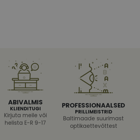
htedel navigeerimine
tajate küpsiste
 selleks, et Cookie-
latvormiga. See on
ABIVALMIS
arünnakute eest
PROFESSIONAALSED
KLIENDITUGI
PRILLIMEISTRID
Kirjuta meile või
Baltimaade suurimast
helista E-R 9-17
optikaettevõttest