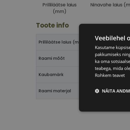
Prilliläätse laius
Ninavahe laius (
(mm)
Toote info
Veebilehel 
Prilliläätse laius (mm)
Kasutame küpsisei
pakkumiseks ning 
Raami mõõt
ka oma sotsiaalse
teabega, mida ole
Kaubamärk
Rohkem teavet
NÄITA ANDM
Raami materjal
Vajalik