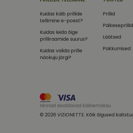
IDE
Goog
Kuidas käib prillide
Prillid
.doub
tellimine e-poest?
Päikeseprilli
_ga_VQ82NFQ41G
test_cookie
Goog
Kuidas leida õige
.doub
Läätsed
prilliraamide suurus?
__kla_id
_fbp
Meta
Inc.
Pakkumised
Kuidas valida prille
.vizi
näokuju järgi?
Hinnad sisaldavad käibemaksu
© 2026 VIZIONETTE. Kõik õigused kaitstu