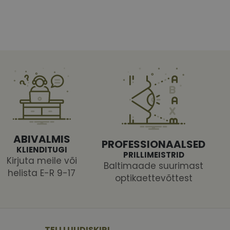
htedel navigeerimine
tajate küpsiste
 selleks, et Cookie-
ABIVALMIS
PROFESSIONAALSED
latvormiga. See on
KLIENDITUGI
arünnakute eest
PRILLIMEISTRID
Kirjuta meile või
Baltimaade suurimast
helista E-R 9-17
optikaettevõttest
 selle kohta,
ga - see on
mi kohta, mida
tavale
TELLI UUDISKIRI