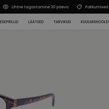
Lihtne tagastamine 30 päeva
Pakkumised
ESEPRILLID
LÄÄTSED
TARVIKUD
KUULMISHOOLD