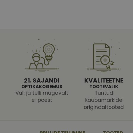
Vajalikud küpsised 
ja juurdepääsu saidi 
Nimi
shipping_country
CookieScriptConse
21. SAJANDI
KVALITEETNE
csrftoken
OPTIKAKOGEMUS
TOOTEVALIK
Vali ja telli mugavalt
Tuntud
e-poest
kaubamärkide
originaaltooted
Pakk
Nimi
Nimi
Dom
_ga
_gcl_au
Goog
.vizi
PRILLIDE TELLIMINE
TOOTED