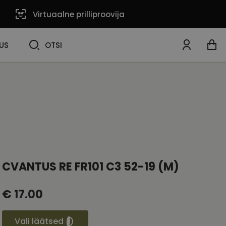
Virtuaalne prilliproovija
OTSI
US
OTSI
CVANTUS RE FR101 C3 52-19 (M)
€ 17.00
Vali läätsed