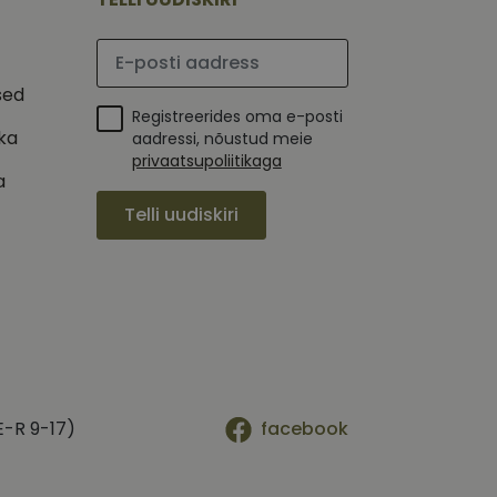
ha.
te kasutajate
kult genereeritud
seda kasutatakse
 selle kohta,
Palun sisesta e-posti aadress
kampaaniate andmete
mi kohta, mida
ha.
sed
itamiseks.
et teha kindlaks,
Registreerides oma e-posti
ika
aadressi, nõustud meie
posti aadressi
 näiteks reaalajas
privaatsupoliitikaga
a
Telli uudiskiri
E-R 9-17)
facebook