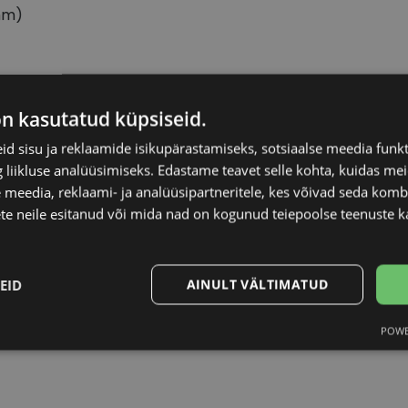
mm)
on kasutatud küpsiseid.
52
Ninavahe laius (mm
d sisu ja reklaamide isikupärastamiseks, sotsiaalse meedia funk
liikluse analüüsimiseks. Edastame teavet selle kohta, kuidas meie
52-19
Kliendirühm
 meedia, reklaami- ja analüüsipartneritele, kes võivad seda kom
te neile esitanud või mida nad on kogunud teiepoolse teenuste k
CVANTUS RE
Värv
EID
AINULT VÄLTIMATUD
Plast
Suurus
POWE
Statistika
Turustamine