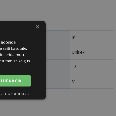
×
19
)
tsioonide
 saiti kasutate,
Unisex
bineerida muu
asutamise käigus.
c3
LUBA KÕIK
M
RED BY COOKIESCRIPT
Eelistused