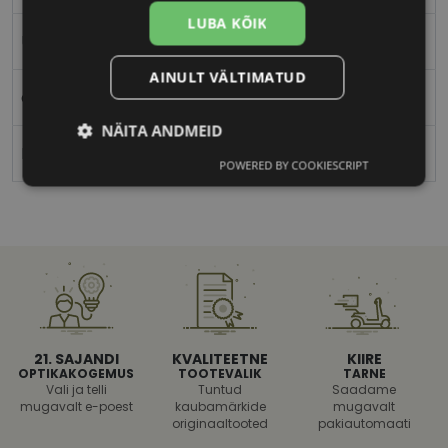
LUBA KÕIK
Unisex
AINULT VÄLTIMATUD
c3
NÄITA ANDMEID
M
POWERED BY COOKIESCRIPT
Vajalik
Statistika
Turustamine
Eelistused
21. SAJANDI
KVALITEETNE
KIIRE
OPTIKAKOGEMUS
TOOTEVALIK
TARNE
Vali ja telli
Tuntud
Saadame
Vajalik
Statistika
Turustamine
mugavalt e-poest
kaubamärkide
mugavalt
Eelistused
originaaltooted
pakiautomaati