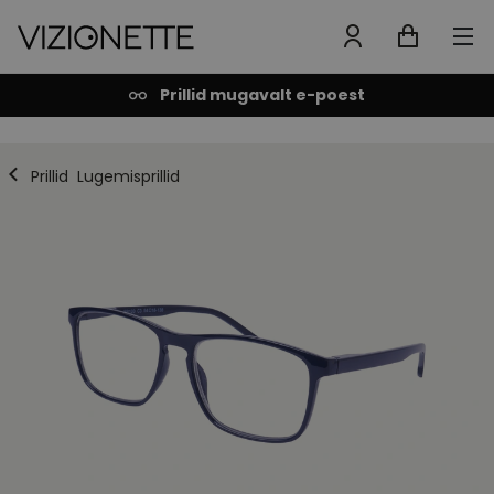
Prillid mugavalt e-poest
Prillid
Lugemisprillid