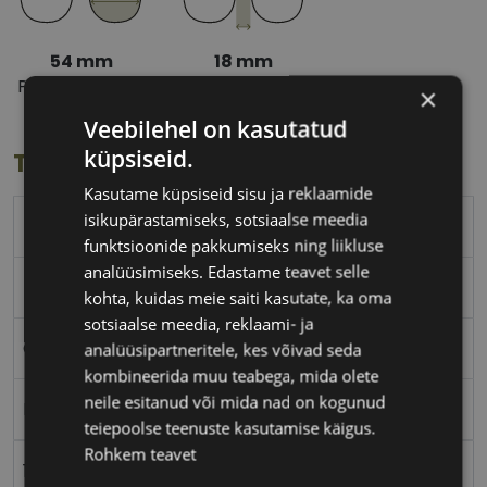
54 mm
18 mm
Prilliläätse laius
Ninavahe laius
×
(mm)
(mm)
Veebilehel on kasutatud
küpsiseid.
Toote info
Kasutame küpsiseid sisu ja reklaamide
isikupärastamiseks, sotsiaalse meedia
54
funktsioonide pakkumiseks ning liikluse
analüüsimiseks. Edastame teavet selle
54-18
kohta, kuidas meie saiti kasutate, ka oma
sotsiaalse meedia, reklaami- ja
CVANTUS RE
analüüsipartneritele, kes võivad seda
kombineerida muu teabega, mida olete
neile esitanud või mida nad on kogunud
Plast
teiepoolse teenuste kasutamise käigus.
Rohkem teavet
18