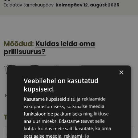
Eeldatav tarnekuupäev:
kolmapäev 12. august 2026
Mõõdud:
Kuidas leida oma
prillisuurus?
×
Veebilehel on kasutatud
küpsiseid.
54 mm
15 mm
Prilliläätse laius
Ninavahe laius
Kasutame küpsiseid sisu ja reklaamide
(mm)
(mm)
isikupärastamiseks, sotsiaalse meedia
funktsioonide pakkumiseks ning liikluse
Toote info
analüüsimiseks. Edastame teavet selle
kohta, kuidas meie saiti kasutate, ka oma
CVANTUS
sotsiaalse meedia, reklaami- ja