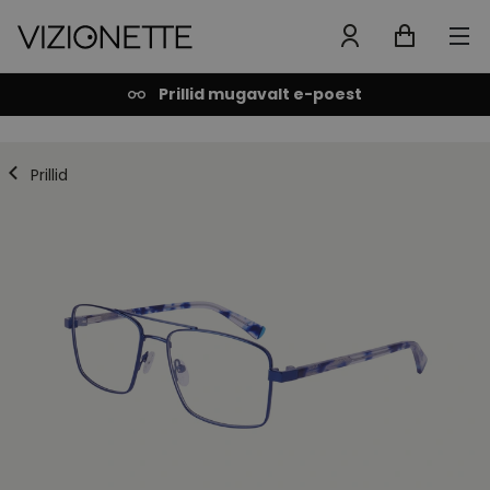
Prillid mugavalt e-poest
Prillid