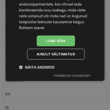
analüüsipartneritele, kes võivad seda
kombineerida muu teabega, mida olete
54-15
neile esitanud või mida nad on kogunud
teiepoolse teenuste kasutamise käigus.
S
Rohkem teavet
matt blue
LUBA KÕIK
Metall
AINULT VÄLTIMATUD
Nurgeline
NÄITA ANDMEID
POWERED BY COOKIESCRIPT
Vajalik
Statistika
Turustamine
Meestele
54
Eelistused
15