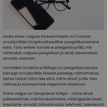
Lisaks sinise valguse blokeerimisele on Cvantus
arvutiprillidel kõrgekvaliteediline peegeldusvastane
kate. Tänu sellele kattele ei peegelda prillid, mis
vähendab valguse peegeldust ja aitab leevendada
silmade väsimust.
Võrreldes tavaliste prillidega on peegeldusvastase
kattega arvutiprillide klaasid peaaegu nähtamatud,
lastes teistel näha teie silmi, mitte ainult prille. Hea
välimus ja suurepärane nägemine üheskoos!
Sinine valgus on tänapäeval kõikjal – mitte ainult
päikesekiirtes, vaid ka seadmetes, mida igapäevaselt
kasutame: arvutid, tahvelarvutid, telefonid, televiisorid