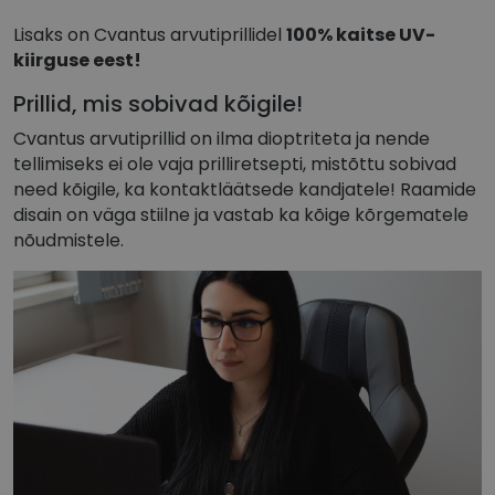
Lisaks on Cvantus arvutiprillidel
100% kaitse UV-
Vajalik
Statistika
Turustamine
kiirguse eest!
Eelistused
Prillid, mis sobivad kõigile!
Vajalikud küpsised aitavad parandada kodulehe
kasutamismugavust, võimaldades põhifunktsioone
Cvantus arvutiprillid on ilma dioptriteta ja nende
nagu lehtedel navigeerimine ja juurdepääsu saidi
tellimiseks ei ole vaja prilliretsepti, mistõttu sobivad
kaitstud aladele. Koduleht ei tööta ilma nende
küpsisteta korralikult.
need kõigile, ka kontaktläätsede kandjatele! Raamide
disain on väga stiilne ja vastab ka kõige kõrgematele
shipping_country
vizionette.ee
1 aasta
nõudmistele.
CookieScriptConsent
11
Teenus Cookie-S
CookieScript
kuud 4
kasutab seda küp
vizionette.ee
nädalat
külastajate küps
nõusoleku eelist
meeldejätmiseks
vajalik selleks, e
Script.com küpsi
bänner korraliku
töötaks.
csrftoken
vizionette.ee
11
See küpsis on s
kuud 4
Pythoni Django
nädalat
veebiarenduspla
See on loodud se
kaitsta saiti tea
tarkvararünnaku
veebivormidele.