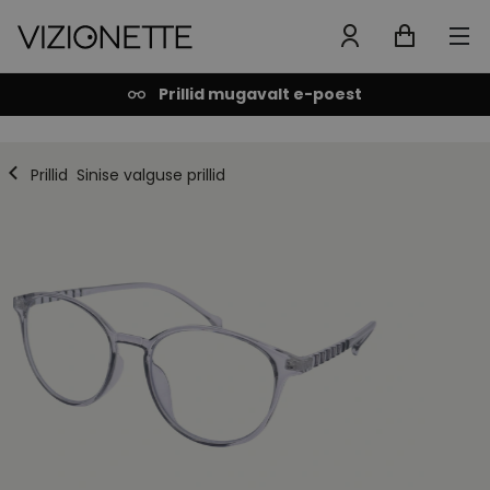
Prillid mugavalt e-poest
Prillid
Sinise valguse prillid