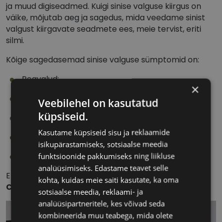
ja muud digiseadmed. Kuigi sinise valguse kiirgus on
väike, mõjutab aeg ja sagedus, mida veedame sinist
valgust kiirgavate seadmete ees, meie tervist, eriti
silmi.
Kõige sagedasemad sinise valguse sümptomid on:
Peavalud;
×
Udune nägemine;
Veebilehel on kasutatud
küpsiseid.
Kaelavalu;
Kasutame küpsiseid sisu ja reklaamide
Silmade väsimus;
isikupärastamiseks, sotsiaalse meedia
funktsioonide pakkumiseks ning liikluse
Silmade pinge.
analüüsimiseks. Edastame teavet selle
Et kaitsta ennast ja teisi, on olemas lahendus –
kohta, kuidas meie saiti kasutate, ka oma
Cvantus arvutiprillid
.
sotsiaalse meedia, reklaami- ja
analüüsipartneritele, kes võivad seda
kombineerida muu teabega, mida olete