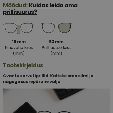
Mõõdud:
Kuidas leida oma
prillisuurus?
18 mm
53 mm
Ninavahe laius
Prilliläätse laius
(mm)
(mm)
Tootekirjeldus
Cvantus arvutiprillid: Kaitske oma silmi ja
nägege suurepärane välja