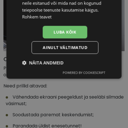
neile esitanud või mida nad on kogunud
teiepoolse teenuste kasutamise käigus.
Rohkem teavet
LUBA KÕIK
AINULT VÄLTIMATUD
Cvantus arvutiprillid
NÄITA ANDMEID
Prillid, mida saab kasutada igaüks, kes soovib kaitsta
POWERED BY COOKIESCRIPT
oma silmi digiseadmete ekraanide kiirguse eest.
Vajalik
Statistika
Turustamine
Need prillid aitavad:
Vähendada ekraani peegeldust ja seeläbi silmade
Eelistused
väsimust;
Soodustada paremat keskendumist;
Parandada üldist enesetunnet!