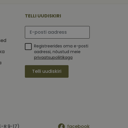
 selle kohta,
ga - see on
mi kohta, mida
tavale
ha.
te kasutajate
kult genereeritud
TELLI UUDISKIRI
seda kasutatakse
 selle kohta,
kampaaniate andmete
mi kohta, mida
ha.
Palun sisesta e-posti aadress
itamiseks.
et teha kindlaks,
sed
Registreerides oma e-posti
posti aadressi
 näiteks reaalajas
ika
aadressi, nõustud meie
privaatsupoliitikaga
a
Telli uudiskiri
E-R 9-17)
facebook