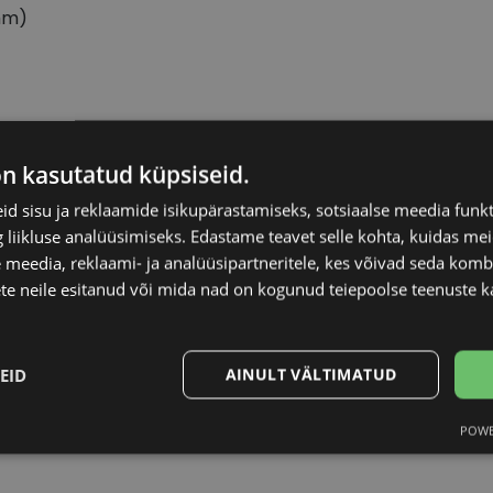
mm)
DIVERSO
Raami materjal
on kasutatud küpsiseid.
d sisu ja reklaamide isikupärastamiseks, sotsiaalse meedia funk
56-17
Raami kuju
liikluse analüüsimiseks. Edastame teavet selle kohta, kuidas meie
 meedia, reklaami- ja analüüsipartneritele, kes võivad seda kom
L
Kliendirühm
te neile esitanud või mida nad on kogunud teiepoolse teenuste k
red/wh
Prilliläätse laius (m
EID
AINULT VÄLTIMATUD
Ninavahe laius (mm
POWE
Statistika
Turustamine