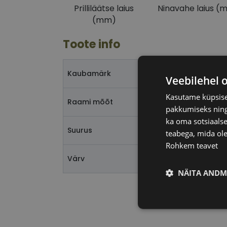
Prilliläätse laius
Ninavahe laius (
(mm)
Toote info
Kaubamärk
Veebilehel 
Kasutame küpsisei
Raami mõõt
pakkumiseks ning 
ka oma sotsiaalse
Suurus
teabega, mida ole
Rohkem teavet
Värv
NÄITA ANDM
Vajalik