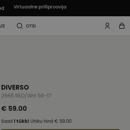
Virtuaalne prilliproovija
ed
OTSI
US
OTSI
DIVERSO
2666 RED/WH 56-17
€ 59.00
Saad
1
tükki
Ühiku hind
€ 59.00