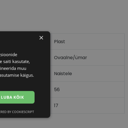
×
Plast
tsioonide
Ovaalne/ümar
 saiti kasutate,
bineerida muu
Naistele
asutamise käigus.
56
m)
LUBA KÕIK
17
)
RED BY COOKIESCRIPT
Eelistused