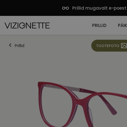
Prillid mugavalt e-poest
PRILLID
PÄIK
Prillid
TOOTEFOTO