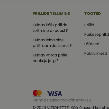
_ga
_gcl_au
Goog
.vizi
PRILLIDE TELLIMINE
TOOTED
IDE
Goog
.doub
Kuidas käib prillide
Prillid
_ga_VQ82NFQ41G
tellimine e-poest?
test_cookie
Goog
.doub
Päikeseprilli
Kuidas leida õige
__kla_id
_fbp
Meta
Läätsed
Inc.
prilliraamide suurus?
.vizi
Pakkumised
Kuidas valida prille
näokuju järgi?
Hinnad sisaldavad käibemaksu
© 2026 VIZIONETTE. Kõik õigused kaitstu