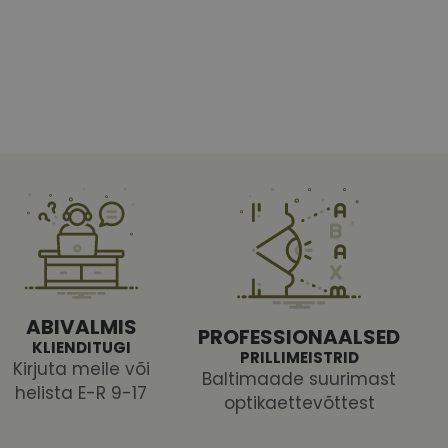
htedel navigeerimine
tajate küpsiste
 selleks, et Cookie-
latvormiga. See on
ABIVALMIS
arünnakute eest
PROFESSIONAALSED
KLIENDITUGI
PRILLIMEISTRID
Kirjuta meile või
Baltimaade suurimast
helista E-R 9-17
optikaettevõttest