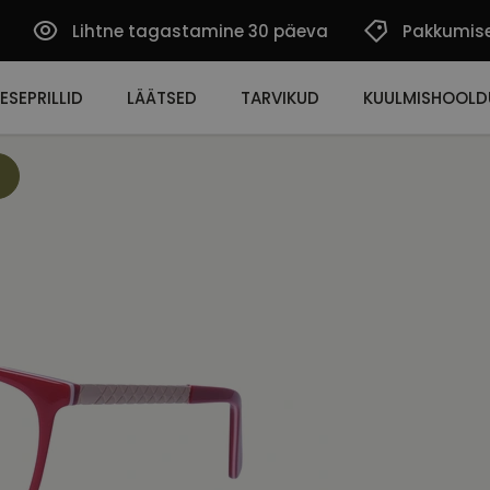
Lihtne tagastamine 30 päeva
Pakkumis
ESEPRILLID
LÄÄTSED
TARVIKUD
KUULMISHOOLD