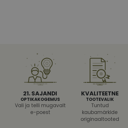
Vajalikud küpsised 
ja juurdepääsu saidi 
Nimi
shipping_country
CookieScriptConse
csrftoken
21. SAJANDI
KVALITEETNE
OPTIKAKOGEMUS
TOOTEVALIK
Vali ja telli mugavalt
Tuntud
e-poest
kaubamärkide
Pakk
originaaltooted
Nimi
Nimi
Dom