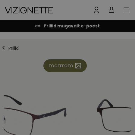
Prillid mugavalt e-poest
Prillid
TOOTEFOTO