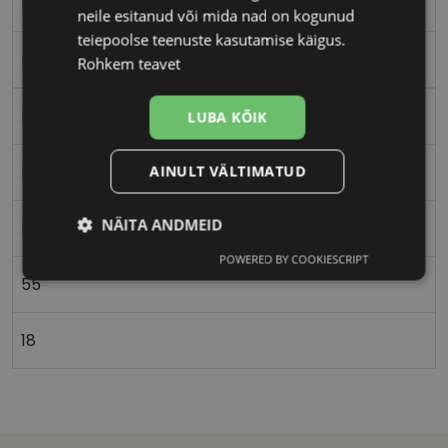
L
neile esitanud või mida nad on kogunud
teiepoolse teenuste kasutamise käigus.
matt brown
Rohkem teavet
Metall
LUBA KÕIK
AINULT VÄLTIMATUD
Nurgeline
NÄITA ANDMEID
Meestele
POWERED BY COOKIESCRIPT
Vajalik
Statistika
Turustamine
55
18
Eelistused