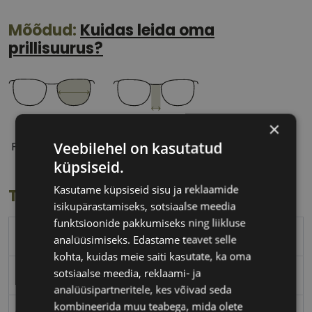
Mõõdud:
Kuidas leida oma
prillisuurus?
×
55 mm
18 mm
Veebilehel on kasutatud
Prilliläätse laius
Ninavahe laius
(mm)
(mm)
küpsiseid.
Kasutame küpsiseid sisu ja reklaamide
Toote info
isikupärastamiseks, sotsiaalse meedia
funktsioonide pakkumiseks ning liikluse
DIVERSO
analüüsimiseks. Edastame teavet selle
kohta, kuidas meie saiti kasutate, ka oma
sotsiaalse meedia, reklaami- ja
55-18
analüüsipartneritele, kes võivad seda
kombineerida muu teabega, mida olete